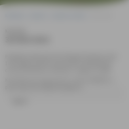
Sākumlapa
Iepirkumi
Iepirkumu rezultāti
36-95/6-2013
Klausīties
36-95/6-2013
Piedāvājumi jāiesniedz līdz 2013.gada 25.jūnijam, plkst.
17:00 Jelgavas pilsētas domes Klientu apkalpošanas
centrā (131.kabinets, Lielā ielā 11, Jelgava, LV-3001).
Kontaktpersona: Uģis Cepurītis , tālrunis 63005532, e-
pasts: ugis.cepuritis@dome.jelgava.lv
Līgums