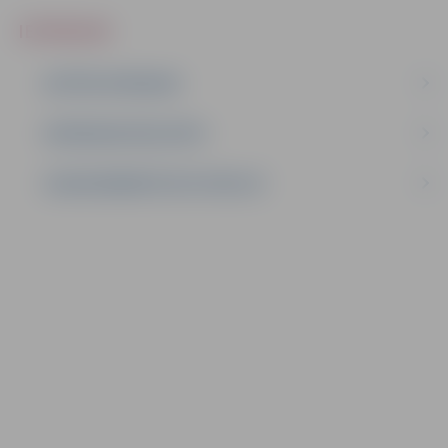
IEPIRKUMI
AKTĪVIE IEPIRKUMI
IEPIRKUMU REZULTĀTI
LĪGUMI ĀRKĀRTĒJĀ SITUĀCIJĀ