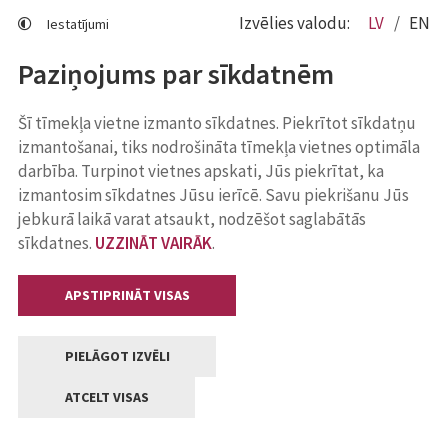
Izvēlies valodu:
LV
EN
Iestatījumi
Paziņojums par sīkdatnēm
Šī tīmekļa vietne izmanto sīkdatnes. Piekrītot sīkdatņu
izmantošanai, tiks nodrošināta tīmekļa vietnes optimāla
darbība. Turpinot vietnes apskati, Jūs piekrītat, ka
izmantosim sīkdatnes Jūsu ierīcē. Savu piekrišanu Jūs
jebkurā laikā varat atsaukt, nodzēšot saglabātās
sīkdatnes.
UZZINĀT VAIRĀK
.
APSTIPRINĀT VISAS
PIELĀGOT IZVĒLI
ATCELT VISAS