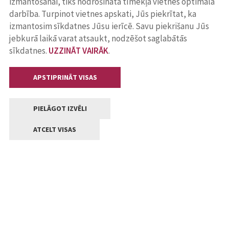
izmantošanai, tiks nodrošināta tīmekļa vietnes optimāla
darbība. Turpinot vietnes apskati, Jūs piekrītat, ka
izmantosim sīkdatnes Jūsu ierīcē. Savu piekrišanu Jūs
jebkurā laikā varat atsaukt, nodzēšot saglabātās
sīkdatnes.
UZZINĀT VAIRĀK
.
APSTIPRINĀT VISAS
PIELĀGOT IZVĒLI
ATCELT VISAS
Kontakti