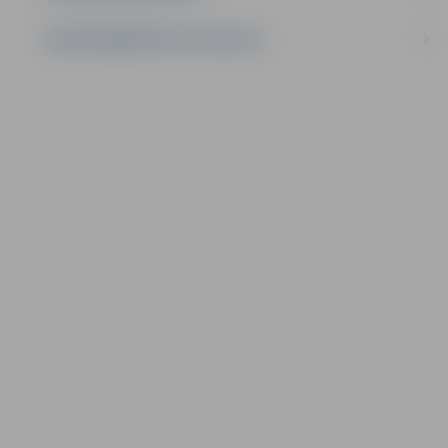
LĪGUMI ĀRKĀRTĒJĀ SITUĀCIJĀ