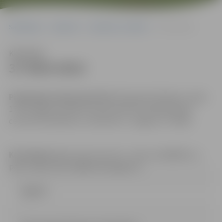
Sākumlapa
Iepirkumi
Iepirkumu rezultāti
37-95/6-2013
Klausīties
37-95/6-2013
Piedāvājumi jāiesniedz līdz
2013.gada 03.jūlijam, plkst.
17:00 Jelgavas pilsētas domes Klientu apkalpošanas
centrā (131.kabinets, Lielā ielā 11, Jelgava, LV-3001).
Kontaktpersona
: Uģis Cepurītis , tālrunis 63005532, e-
pasts: ugis.cepuritis@dome.jelgava.lv
Līgums