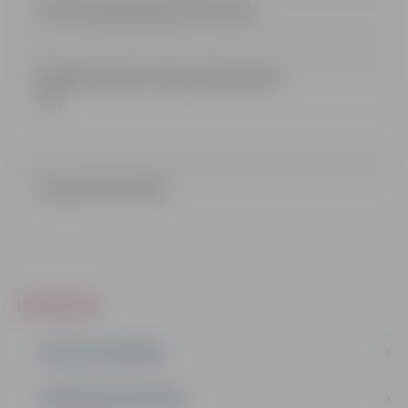
Informativais[Kungu iela 9-5].doc
Buvdarbu ligums (kungu iela 9 5) (84
kb)
kungu 9 5(1) (24 kb)
IEPIRKUMI
AKTĪVIE IEPIRKUMI
IEPIRKUMU REZULTĀTI