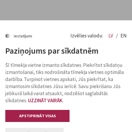
Izvēlies valodu:
LV
EN
Iestatījumi
Paziņojums par sīkdatnēm
Šī tīmekļa vietne izmanto sīkdatnes. Piekrītot sīkdatņu
izmantošanai, tiks nodrošināta tīmekļa vietnes optimāla
darbība. Turpinot vietnes apskati, Jūs piekrītat, ka
izmantosim sīkdatnes Jūsu ierīcē. Savu piekrišanu Jūs
jebkurā laikā varat atsaukt, nodzēšot saglabātās
sīkdatnes.
UZZINĀT VAIRĀK
.
APSTIPRINĀT VISAS