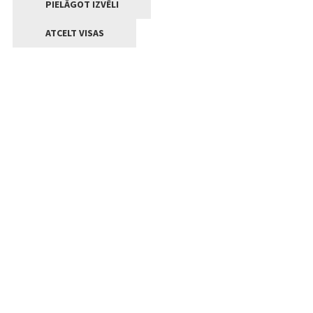
PIELĀGOT IZVĒLI
ATCELT VISAS
Kontakti
Jelgavas valstpilsētas pašvaldība
Lielā iela 11, Jelgava, LV-3001
+371 63005522
pasts@jelgava.lv
Klientu apkalpošana