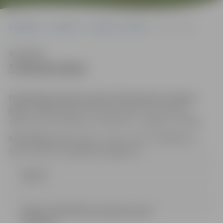
Sākumlapa
Iepirkumi
Iepirkumu rezultāti
5-95/20-2014
Klausīties
5-95/20-2014
Piedāvājumi jāiesniedz līdz 2014.gada 14.maijam,
plkst. 17:00
Jelgavas pilsētas domes Informācijas
aģentūrā (131.kabinets, Lielā ielā 11, Jelgava, LV-3001).
Kontaktpersona
: Renārs Urtāns, tālrunis 63005532, e-
pasts: renars.urtans@dome.jelgava.lv
Līgums
IEPIRK_PROTOKOLS [Jāņa Asara iela