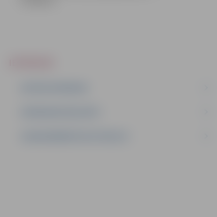
9-10].docx
IEPIRKUMI
AKTĪVIE IEPIRKUMI
IEPIRKUMU REZULTĀTI
LĪGUMI ĀRKĀRTĒJĀ SITUĀCIJĀ