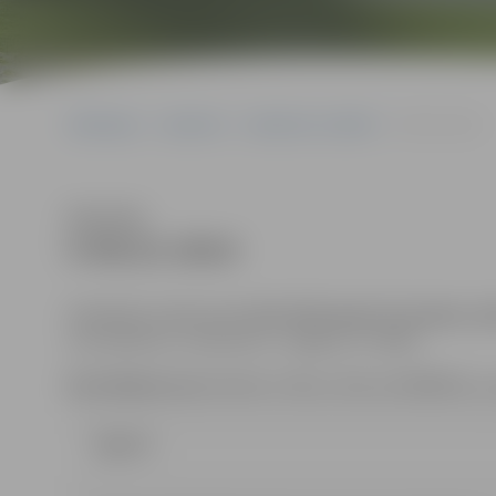
Sākumlapa
Iepirkumi
Iepirkumu rezultāti
5-95/21-2014
Klausīties
5-95/21-2014
Piedāvājumi jāiesniedz
līdz 2014.gada 14.maijam, pl
(131.kabinets, Lielā ielā 11, Jelgava, LV-3001).
Kontaktpersona
: Renārs Urtāns, tālrunis 63005532, 
Līgums