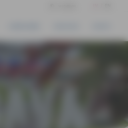
LV
EN
Iestatījumi
UZŅĒMĒJDARBĪBA
PAKALPOJUMI
KONTAKTI