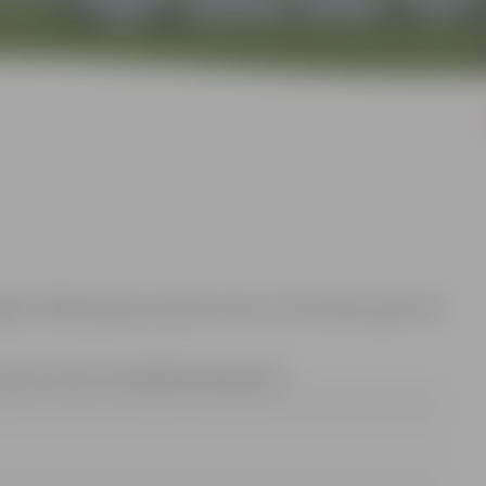
kst. 17:00
Jelgavas pilsētas domes Informācijas aģentūrā
e-pasts: renars.urtans@dome.jelgava.lv