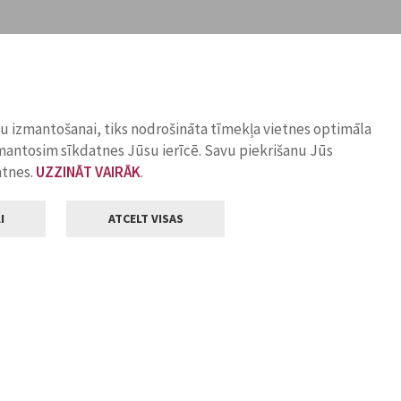
ņu izmantošanai, tiks nodrošināta tīmekļa vietnes optimāla
zmantosim sīkdatnes Jūsu ierīcē. Savu piekrišanu Jūs
atnes.
UZZINĀT VAIRĀK
.
I
ATCELT VISAS
Klientu apkalpošana
ilsētas pašvaldība
Darba laiks