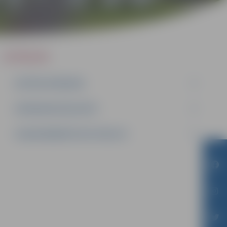
IEPIRKUMI
AKTĪVIE IEPIRKUMI
IEPIRKUMU REZULTĀTI
LĪGUMI ĀRKĀRTĒJĀ SITUĀCIJĀ