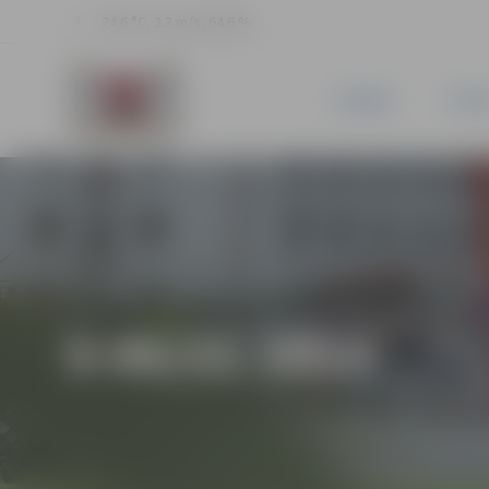
24.6 °C, 2.3 m/s, 64.6 %
JAUNUMI
PILSĒ
5-95/21-2014