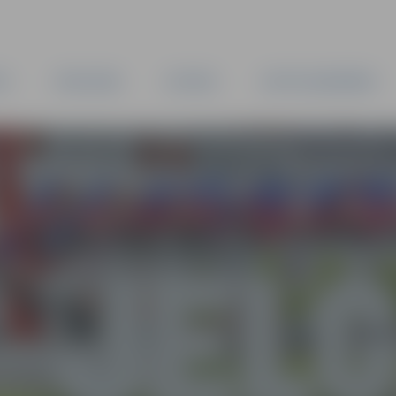
TA
PAŠVALDĪBA
IESTĀDES
KAPITĀLSABIEDRĪBAS