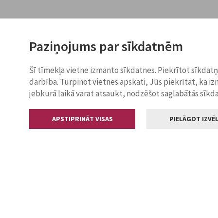
Paziņojums par sīkdatnēm
Šī tīmekļa vietne izmanto sīkdatnes. Piekrītot sīkdat
darbība. Turpinot vietnes apskati, Jūs piekrītat, ka i
jebkurā laikā varat atsaukt, nodzēšot saglabātās sīkd
APSTIPRINĀT VISAS
PIELĀGOT IZVĒL
Kontakti
Jelgavas valstp