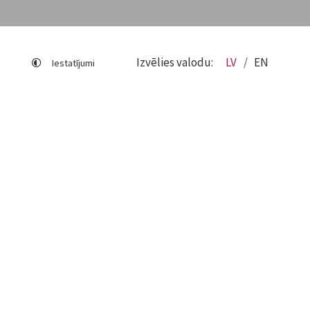
Izvēlies valodu:
LV
EN
Iestatījumi
Lapas karte
Viegli lasīt