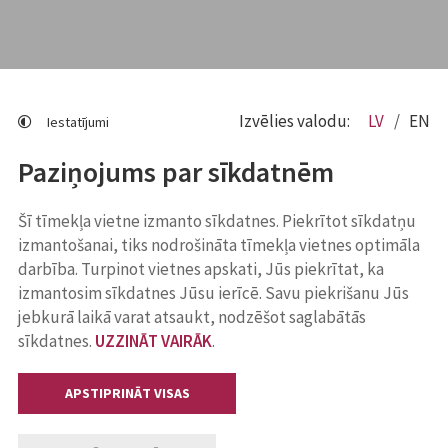
Izvēlies valodu:
LV
EN
Iestatījumi
Paziņojums par sīkdatnēm
Šī tīmekļa vietne izmanto sīkdatnes. Piekrītot sīkdatņu
izmantošanai, tiks nodrošināta tīmekļa vietnes optimāla
darbība. Turpinot vietnes apskati, Jūs piekrītat, ka
izmantosim sīkdatnes Jūsu ierīcē. Savu piekrišanu Jūs
jebkurā laikā varat atsaukt, nodzēšot saglabātās
sīkdatnes.
UZZINĀT VAIRĀK
.
APSTIPRINĀT VISAS