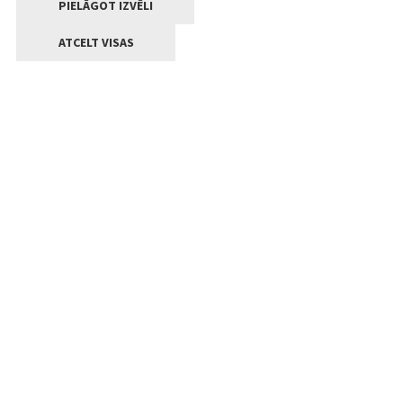
PIELĀGOT IZVĒLI
ATCELT VISAS
Kontakti
Jelgavas valstpilsētas pašvaldība
Lielā iela 11, Jelgava, LV-3001
+371 63005522
pasts@jelgava.lv
Klientu apkalpošana