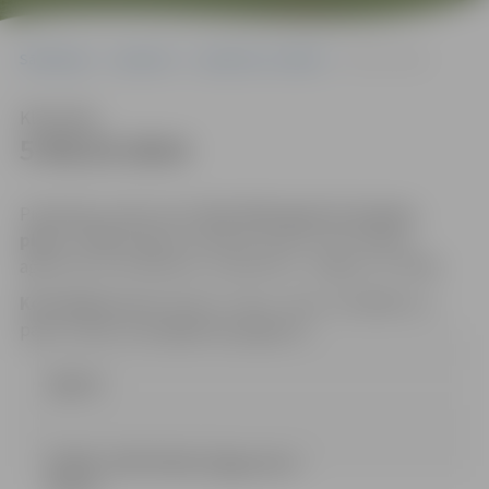
Sākumlapa
Iepirkumi
Iepirkumu rezultāti
5-95/23-2014
Klausīties
5-95/23-2014
Piedāvājumi jāiesniedz
līdz 2014.gada 14.maijam,
plkst. 17:00
Jelgavas pilsētas domes Informācijas
aģentūrā (131.kabinets, Lielā ielā 11, Jelgava, LV-3001).
Kontaktpersona
: Renārs Urtāns, tālrunis 63005532, e-
pasts: renars.urtans@dome.jelgava.lv
Līgums
IEPIRK_PROTOKOLS [Egas iela 1-