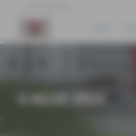
15.8 °C, 2.8 m/s, 73.5 %
JAUNUMI
PILSĒ
5-95/29-2014