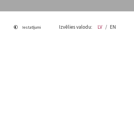
Izvēlies valodu:
LV
EN
Iestatījumi
Lapas karte
Viegli lasīt