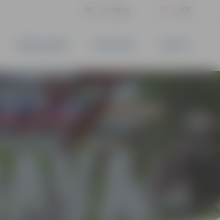
LV
EN
Iestatījumi
UZŅĒMĒJDARBĪBA
PAKALPOJUMI
KONTAKTI