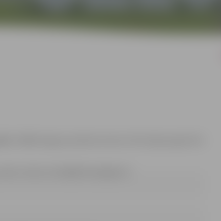
kst. 14:30
Jelgavas pilsētas domes Informācijas aģentūrā
e-pasts: renars.urtans@dome.jelgava.lv