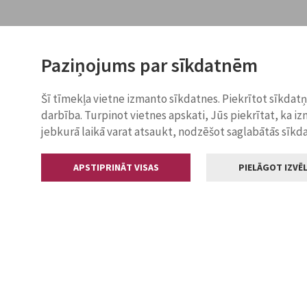
Paziņojums par sīkdatnēm
Šī tīmekļa vietne izmanto sīkdatnes. Piekrītot sīkdat
darbība. Turpinot vietnes apskati, Jūs piekrītat, ka i
jebkurā laikā varat atsaukt, nodzēšot saglabātās sīkd
APSTIPRINĀT VISAS
PIELĀGOT IZVĒL
Kontakti
Jelgavas valstp