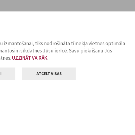
ņu izmantošanai, tiks nodrošināta tīmekļa vietnes optimāla
zmantosim sīkdatnes Jūsu ierīcē. Savu piekrišanu Jūs
atnes.
UZZINĀT VAIRĀK
.
I
ATCELT VISAS
Klientu apkalpošana
ilsētas pašvaldība
Darba laiks