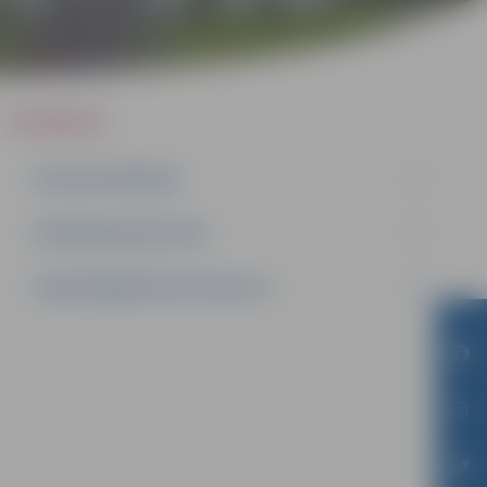
IEPIRKUMI
AKTĪVIE IEPIRKUMI
IEPIRKUMU REZULTĀTI
LĪGUMI ĀRKĀRTĒJĀ SITUĀCIJĀ