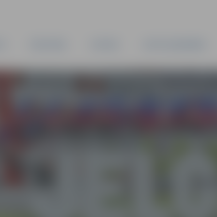
TA
PAŠVALDĪBA
IESTĀDES
KAPITĀLSABIEDRĪBAS