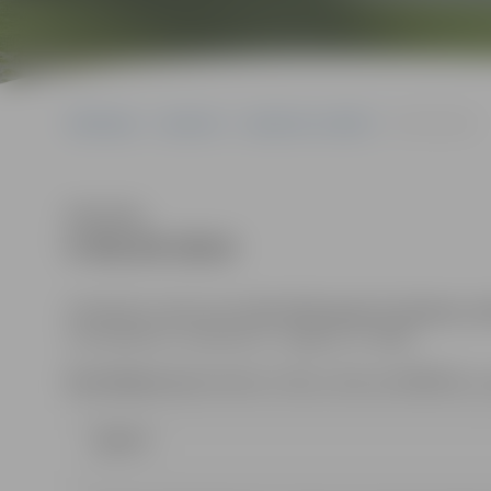
Sākumlapa
Iepirkumi
Iepirkumu rezultāti
5-95/29-2014
Klausīties
5-95/29-2014
Piedāvājumi jāiesniedz
līdz 2014.gada 27.jūnijam, pl
(131.kabinets, Lielā ielā 11, Jelgava, LV-3001).
Kontaktpersona
: Renārs Urtāns, tālrunis 63005532, 
Līgums