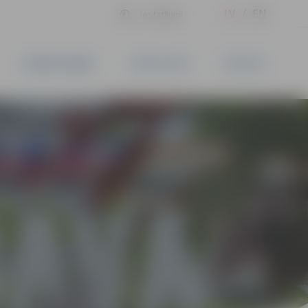
LV
EN
Iestatījumi
UZŅĒMĒJDARBĪBA
PAKALPOJUMI
KONTAKTI