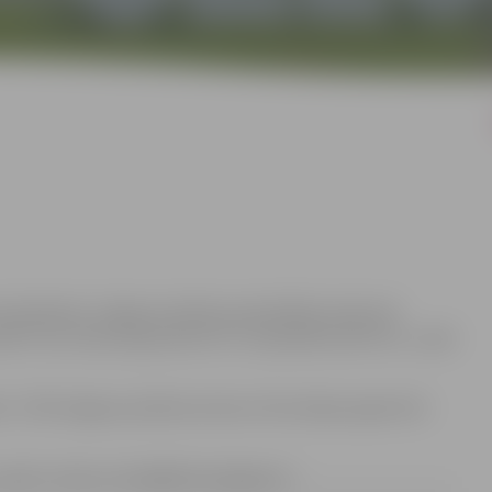
montdarbiem Jelgavas pilsētas pašvaldības īpašumā
 57-26., Paula Lejiņa iela 9-47., Vecpilsētas iela 9-21., Lielā
st. 17:00 Jelgavas pilsētas domes Informācijas aģentūrā
-pasts: renars.urtans@dome.jelgava.lv