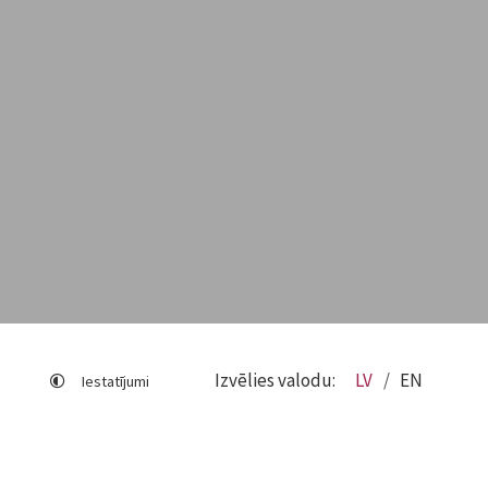
Izvēlies valodu:
LV
EN
Iestatījumi