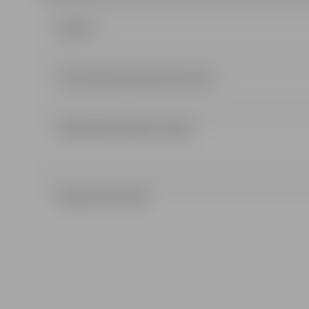
Līgums
Informativais iepirkumam 2.doc
IEPIRK PROTOKOLS (33 kb)
Koptame (91.5 kb)