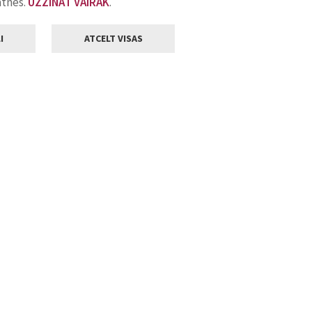
atnes.
UZZINĀT VAIRĀK
.
I
ATCELT VISAS
Klientu apkalpošana
ilsētas pašvaldība
Darba laiks
, Jelgava, LV-3001
Pirmdienās
8.00 - 18.00
Otrdienās
8.00 - 17.00
22
Trešdienās
8.00 - 17.00
va.lv
Ceturtdienās
8.00 - 17.00
Piektdienās
8.00 - 14.30