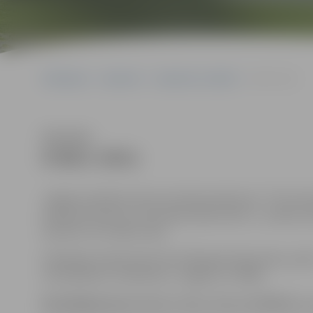
Sākumlapa
Iepirkumi
Iepirkumu rezultāti
8-68/1-2011
Klausīties
8-68/1-2011
Jelgavas pilsētas dome izsludina iepirkumu ” Par re
Dobeles iela 62a un dzīvokļos Māras ielā 5-1., Ganību ielā
ielā 18-6”, Nr. 8-68/1-2011
Piedāvājumi jāiesniedz līdz 2015.gada 20.janvārim, plk
(131.kabinets, Lielā ielā 11, Jelgava, LV-3001).
Kontaktpersona:
Renārs Urtāns, tālrunis 63005532, e