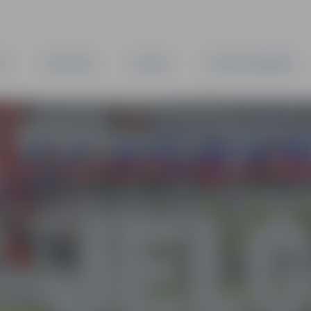
TA
PAŠVALDĪBA
IESTĀDES
KAPITĀLSABIEDRĪBAS