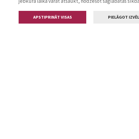
jebkurā laikā varat atsaukt, nodzēšot saglabātās sīkd
APSTIPRINĀT VISAS
PIELĀGOT IZVĒL
Kontakti
Jelgavas valstp
Lielā iela 11
+371 630055
pasts@jelga