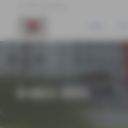
14.9 °C, 2.2 m/s, 83.2 %
JAUNUMI
PILSĒ
8-68/1-2011