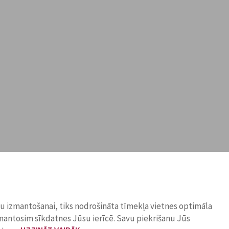
ņu izmantošanai, tiks nodrošināta tīmekļa vietnes optimāla
zmantosim sīkdatnes Jūsu ierīcē. Savu piekrišanu Jūs