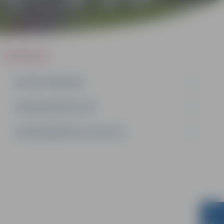
IEPIRKUMI
AKTĪVIE IEPIRKUMI
IEPIRKUMU REZULTĀTI
LĪGUMI ĀRKĀRTĒJĀ SITUĀCIJĀ