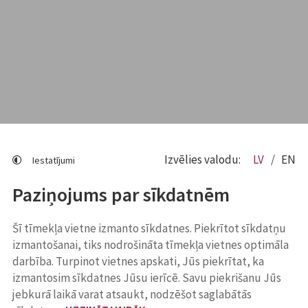
Izvēlies valodu:
LV
EN
Iestatījumi
Paziņojums par sīkdatnēm
Šī tīmekļa vietne izmanto sīkdatnes. Piekrītot sīkdatņu
izmantošanai, tiks nodrošināta tīmekļa vietnes optimāla
darbība. Turpinot vietnes apskati, Jūs piekrītat, ka
izmantosim sīkdatnes Jūsu ierīcē. Savu piekrišanu Jūs
jebkurā laikā varat atsaukt, nodzēšot saglabātās