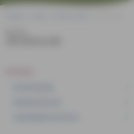
Sākumlapa
Iepirkumi
Iepirkumu rezultāti
JPD 2014/11/MI
Klausīties
JPD 2014/11/MI
IEPIRKUMI
AKTĪVIE IEPIRKUMI
IEPIRKUMU REZULTĀTI
LĪGUMI ĀRKĀRTĒJĀ SITUĀCIJĀ