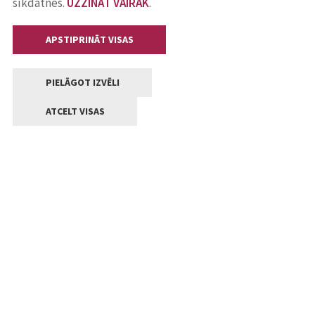
sīkdatnes.
UZZINĀT VAIRĀK
.
APSTIPRINĀT VISAS
PIELĀGOT IZVĒLI
ATCELT VISAS
Kontakti
Jelgavas valstpilsētas pašvaldība
Lielā iela 11, Jelgava, LV-3001