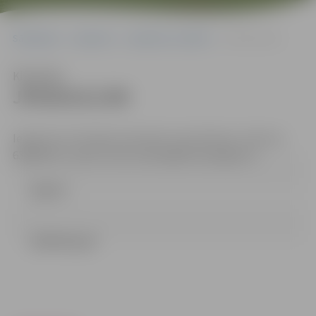
Sākumlapa
Iepirkumi
Iepirkumu rezultāti
JPD2014/1/MI
Klausīties
JPD2014/1/MI
Iepirkumu komisijas sekretāre: Anna Rubene, tālrunis
63005519, e-pasts: anna.rubene@dome.jelgava.lv
Līgums
LĒMUMS.pdf