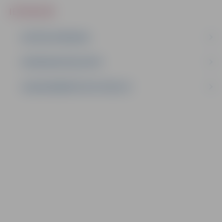
IEPIRKUMI
AKTĪVIE IEPIRKUMI
IEPIRKUMU REZULTĀTI
LĪGUMI ĀRKĀRTĒJĀ SITUĀCIJĀ