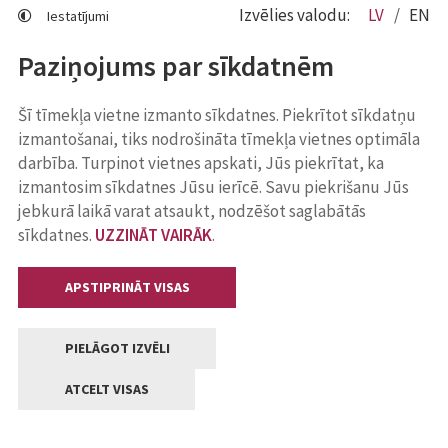
Izvēlies valodu:
LV
EN
Iestatījumi
Paziņojums par sīkdatnēm
Šī tīmekļa vietne izmanto sīkdatnes. Piekrītot sīkdatņu
izmantošanai, tiks nodrošināta tīmekļa vietnes optimāla
darbība. Turpinot vietnes apskati, Jūs piekrītat, ka
izmantosim sīkdatnes Jūsu ierīcē. Savu piekrišanu Jūs
jebkurā laikā varat atsaukt, nodzēšot saglabātās
sīkdatnes.
UZZINĀT VAIRĀK
.
APSTIPRINĀT VISAS
PIELĀGOT IZVĒLI
ATCELT VISAS