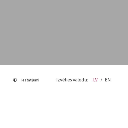
Izvēlies valodu:
LV
EN
Iestatījumi