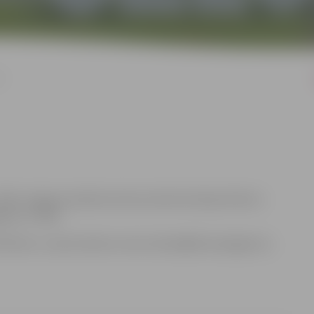
I
10.00, Jelgavas pilsētas domes administrācijas Klientu
avā, LV-3001.
Rubene, e-pasta adrese: anna.rubene@dome.jelgava.lv,