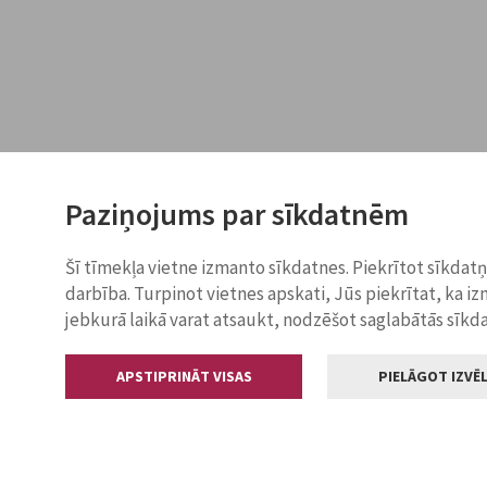
Paziņojums par sīkdatnēm
Šī tīmekļa vietne izmanto sīkdatnes. Piekrītot sīkdat
darbība. Turpinot vietnes apskati, Jūs piekrītat, ka i
jebkurā laikā varat atsaukt, nodzēšot saglabātās sīkd
APSTIPRINĀT VISAS
PIELĀGOT IZVĒL