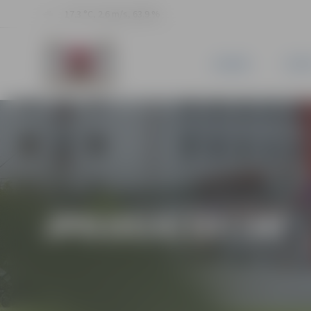
17.3 °C, 2.6 m/s, 63.9 %
JAUNUMI
PILSĒ
JPD2014/107/MI