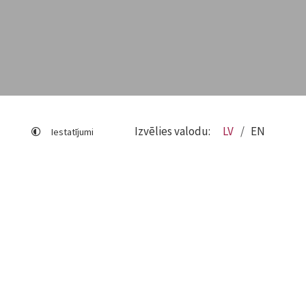
Izvēlies valodu:
LV
EN
Iestatījumi