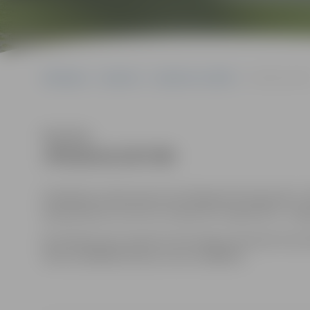
Sākumlapa
Iepirkumi
Iepirkumu rezultāti
JPD2014/107/M
Klausīties
JPD2014/107/MI
Piedāvājums jāiesniedz līdz 2014.gada 30.maija plkst. 
apkalpošanas centrā 131. kabinetā, Lielajā ielā 11, Jelg
Kontaktpersona: iepirkuma komisijas sekretāre Anna 
tālrunis 63005519; faksa numurs 63005511.