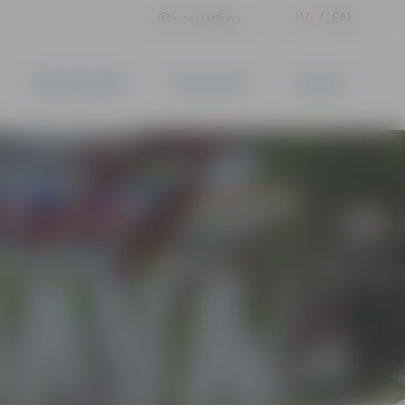
LV
EN
Iestatījumi
UZŅĒMĒJDARBĪBA
PAKALPOJUMI
KONTAKTI