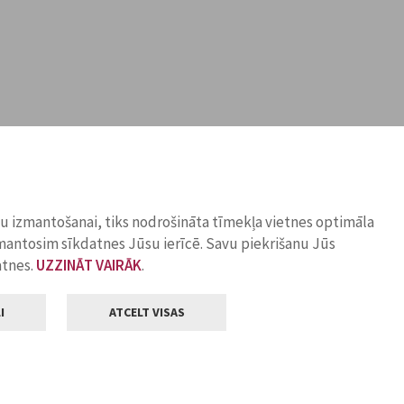
ņu izmantošanai, tiks nodrošināta tīmekļa vietnes optimāla
zmantosim sīkdatnes Jūsu ierīcē. Savu piekrišanu Jūs
atnes.
UZZINĀT VAIRĀK
.
I
ATCELT VISAS