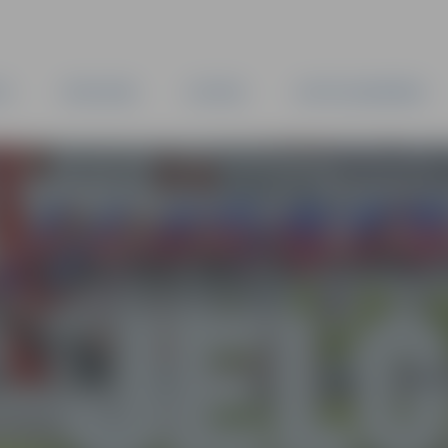
TA
PAŠVALDĪBA
IESTĀDES
KAPITĀLSABIEDRĪBAS