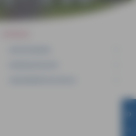
IEPIRKUMI
AKTĪVIE IEPIRKUMI
IEPIRKUMU REZULTĀTI
LĪGUMI ĀRKĀRTĒJĀ SITUĀCIJĀ