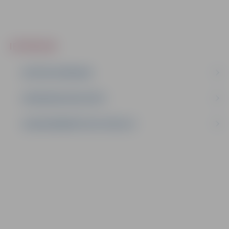
IEPIRKUMI
AKTĪVIE IEPIRKUMI
IEPIRKUMU REZULTĀTI
LĪGUMI ĀRKĀRTĒJĀ SITUĀCIJĀ