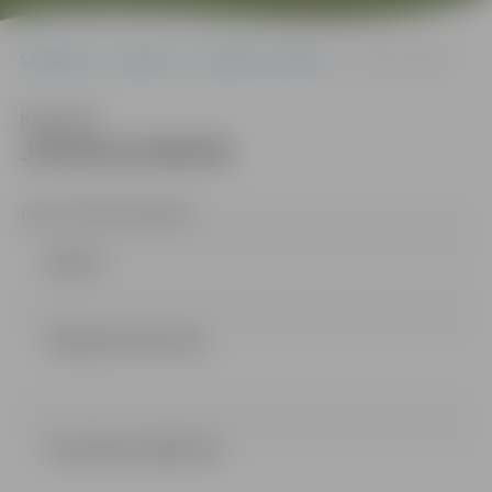
Sākumlapa
Iepirkumi
Iepirkumu rezultāti
JPD2014/206/MI
Klausīties
JPD2014/206/MI
(id.Nr.JPD2014/206/MI)
Līgums
LĒMUMS (576.57 kb)
Vienošanās (264.82 kb)