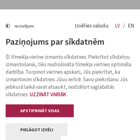
Izvēlies valodu:
LV
EN
Iestatījumi
Paziņojums par sīkdatnēm
Šī tīmekļa vietne izmanto sīkdatnes. Piekrītot sīkdatņu
izmantošanai, tiks nodrošināta tīmekļa vietnes optimāla
darbība. Turpinot vietnes apskati, Jūs piekrītat, ka
izmantosim sīkdatnes Jūsu ierīcē. Savu piekrišanu Jūs
jebkurā laikā varat atsaukt, nodzēšot saglabātās
sīkdatnes.
UZZINĀT VAIRĀK
.
APSTIPRINĀT VISAS
PIELĀGOT IZVĒLI