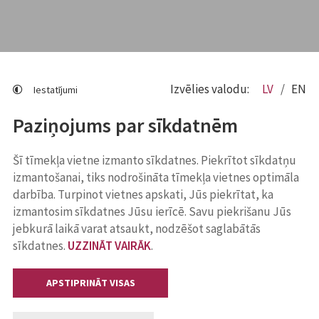
Izvēlies valodu:
LV
EN
Iestatījumi
Paziņojums par sīkdatnēm
Šī tīmekļa vietne izmanto sīkdatnes. Piekrītot sīkdatņu
izmantošanai, tiks nodrošināta tīmekļa vietnes optimāla
darbība. Turpinot vietnes apskati, Jūs piekrītat, ka
izmantosim sīkdatnes Jūsu ierīcē. Savu piekrišanu Jūs
jebkurā laikā varat atsaukt, nodzēšot saglabātās
sīkdatnes.
UZZINĀT VAIRĀK
.
APSTIPRINĀT VISAS