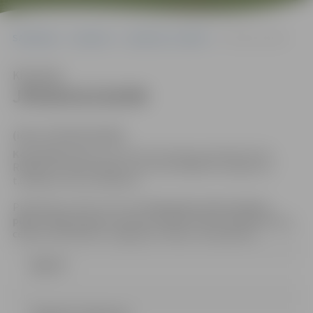
Sākumlapa
Iepirkumi
Iepirkumu rezultāti
JPD2014/210/MI
Klausīties
JPD2014/210/MI
(id.Nr.JPD2014/210/MI)
Kontaktpersona:
Iepirkuma komisijas sekretāre Anna
Rubene, e-pasta adrese: anna.rubene@dome.jelgava.lv,
t.63005519; fakss:63005511
Piedāvājums jāiesniedz līdz
2014.gada 19.decembrim,
plkst. 13.30
Jelgavas pilsētas domes Klientu apkalpošanas
centrā, Lielā ielā 11, Jelgavā, LV-3001, 131.kabinetā.
Līgums