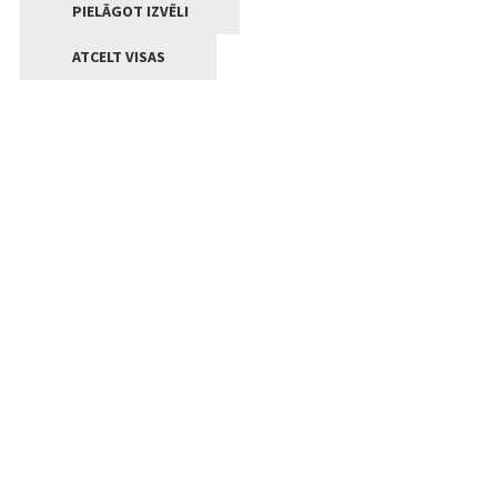
PIELĀGOT IZVĒLI
ATCELT VISAS
Kontakti
Jelgavas valstpilsētas pašvaldība
Lielā iela 11, Jelgava, LV-3001
+371 63005522
pasts@jelgava.lv
Klientu apkalpošana