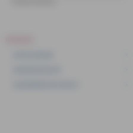
LĒMUMS (758.25 kb)
IEPIRKUMI
AKTĪVIE IEPIRKUMI
IEPIRKUMU REZULTĀTI
LĪGUMI ĀRKĀRTĒJĀ SITUĀCIJĀ