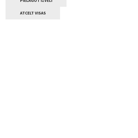
PIELĀGOT IZVĒLI
ATCELT VISAS
Kontakti
Jelgavas valstpilsētas pašvaldība
Lielā iela 11, Jelgava, LV-3001
+371 63005522
pasts@jelgava.lv
Klientu apkalpošana