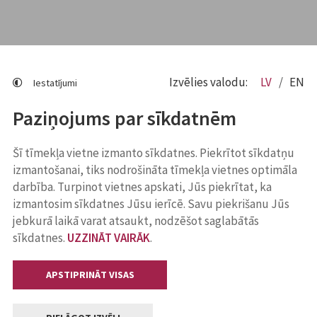
Izvēlies valodu:
LV
EN
Iestatījumi
Paziņojums par sīkdatnēm
Šī tīmekļa vietne izmanto sīkdatnes. Piekrītot sīkdatņu
izmantošanai, tiks nodrošināta tīmekļa vietnes optimāla
darbība. Turpinot vietnes apskati, Jūs piekrītat, ka
izmantosim sīkdatnes Jūsu ierīcē. Savu piekrišanu Jūs
jebkurā laikā varat atsaukt, nodzēšot saglabātās
sīkdatnes.
UZZINĀT VAIRĀK
.
APSTIPRINĀT VISAS