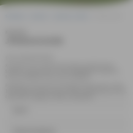
Sākumlapa
Iepirkumi
Iepirkumu rezultāti
JPD2014/215/MI
Klausīties
JPD2014/215/MI
(ID Nr.JPD2014/215/MI)
Kontaktpersona: iepirkuma komisijas sekretāre Indra
Soldāne, e-pasta adrese: Indra.Soldane@dome.jelgava.lv,
tālrunis 63005546, faksa numurs 63005511.
Piedāvājums jāiesniedz līdz 2014.gada 30.decembrim, plkst.
10.00 Jelgavas pilsētas domes Klientu apkalpošanas centrā,
Lielā ielā 11, Jelgavā, LV-3001, 131.kabinetā.
Līgums
LĒMUMS (816.86 kb)