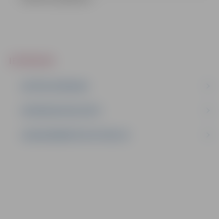
IEPIRKUMI
AKTĪVIE IEPIRKUMI
IEPIRKUMU REZULTĀTI
LĪGUMI ĀRKĀRTĒJĀ SITUĀCIJĀ