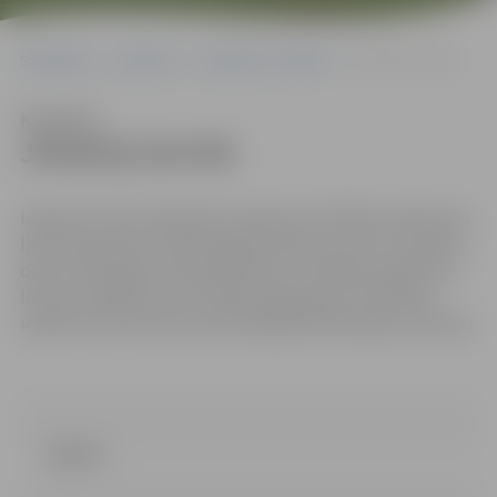
Sākumlapa
Iepirkumi
Iepirkumu rezultāti
JPD2015/167/MI
Klausīties
JPD2015/167/MI
Iepirkums tiek organizēts saskaņā ar Publisko iepirkumu
likuma 8.2 pantu, nepiemērojot panta ceturto un piekto
daļu, tā kā iepirkuma priekšmets ir Publisko iepirkumu
likuma 2.pielikuma „B” daļas pakalpojums (Publisko
iepirkumu likuma 8.2 panta sešpadsmitās daļas 1.punkts)
Līgums