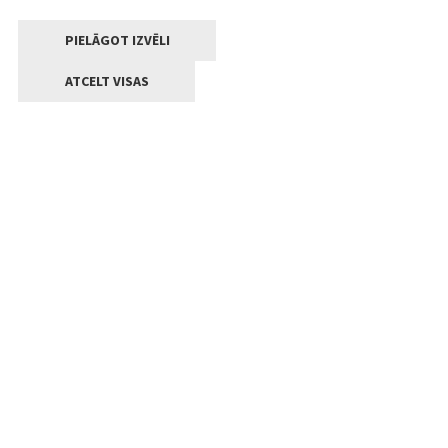
PIELĀGOT IZVĒLI
ATCELT VISAS
Kontakti
Jelgavas valstpilsētas pašvaldība
Lielā iela 11, Jelgava, LV-3001
+371 63005522
pasts@jelgava.lv