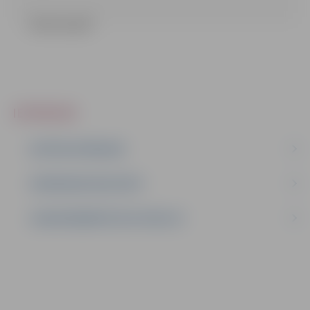
Lēmums.pdf
IEPIRKUMI
AKTĪVIE IEPIRKUMI
IEPIRKUMU REZULTĀTI
LĪGUMI ĀRKĀRTĒJĀ SITUĀCIJĀ