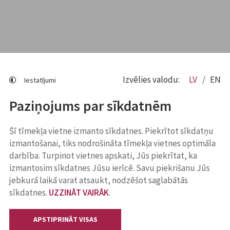
Izvēlies valodu:
LV
EN
Iestatījumi
Paziņojums par sīkdatnēm
Šī tīmekļa vietne izmanto sīkdatnes. Piekrītot sīkdatņu
izmantošanai, tiks nodrošināta tīmekļa vietnes optimāla
darbība. Turpinot vietnes apskati, Jūs piekrītat, ka
izmantosim sīkdatnes Jūsu ierīcē. Savu piekrišanu Jūs
jebkurā laikā varat atsaukt, nodzēšot saglabātās
sīkdatnes.
UZZINĀT VAIRĀK
.
APSTIPRINĀT VISAS