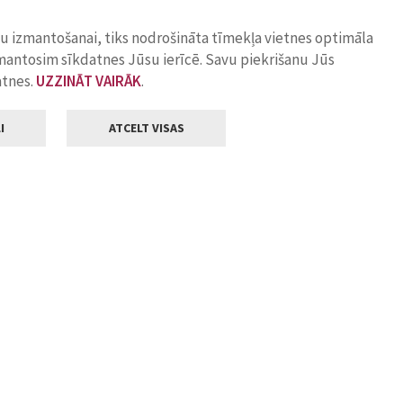
ņu izmantošanai, tiks nodrošināta tīmekļa vietnes optimāla
zmantosim sīkdatnes Jūsu ierīcē. Savu piekrišanu Jūs
atnes.
UZZINĀT VAIRĀK
.
I
ATCELT VISAS
Klientu apkalpošana
ilsētas pašvaldība
Darba laiks
, Jelgava, LV-3001
Pirmdienās
8.00 - 18.00
Otrdienās
8.00 - 17.00
22
Trešdienās
8.00 - 17.00
va.lv
Ceturtdienās
8.00 - 17.00