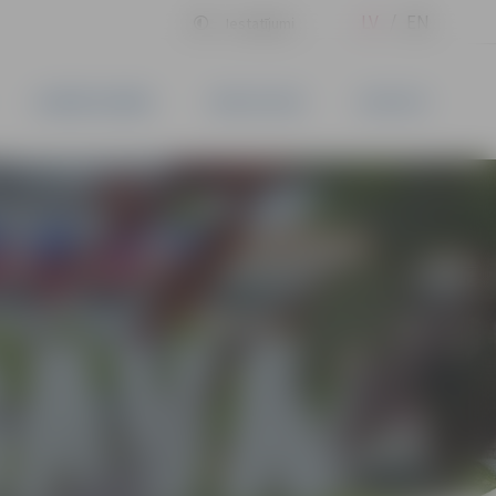
LV
EN
Iestatījumi
UZŅĒMĒJDARBĪBA
PAKALPOJUMI
KONTAKTI