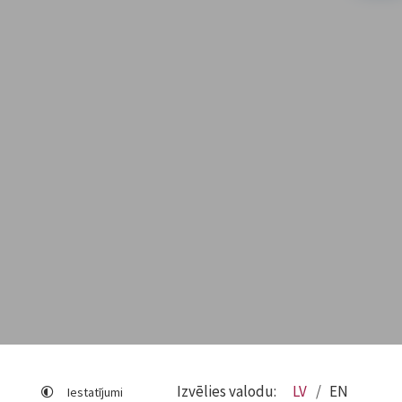
Izvēlies valodu:
LV
EN
Iestatījumi