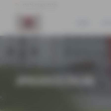
19.1 °C, 3.5 m/s, 72.7 %
JAUNUMI
PILSĒ
JPD2015/24/MI