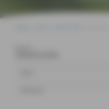
Sākumlapa
Iepirkumi
Iepirkumu rezultāti
JPD2015/24/MI
Klausīties
JPD2015/24/MI
Līgums
LĒMUMS.pdf