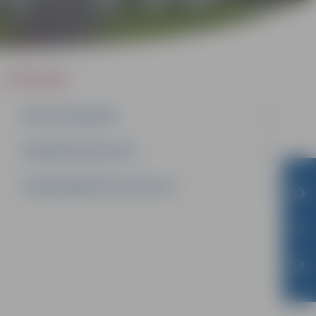
IEPIRKUMI
AKTĪVIE IEPIRKUMI
IEPIRKUMU REZULTĀTI
LĪGUMI ĀRKĀRTĒJĀ SITUĀCIJĀ