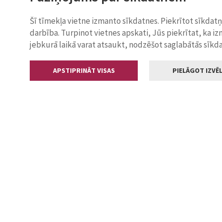
Šī tīmekļa vietne izmanto sīkdatnes. Piekrītot sīkdat
darbība. Turpinot vietnes apskati, Jūs piekrītat, ka i
jebkurā laikā varat atsaukt, nodzēšot saglabātās sīkd
APSTIPRINĀT VISAS
PIELĀGOT IZVĒL
Kontakti
Jelgavas valstp
Lielā iela 11
+371 630055
pasts@jelga