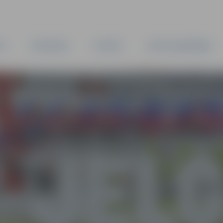
TA
PAŠVALDĪBA
IESTĀDES
KAPITĀLSABIEDRĪBAS