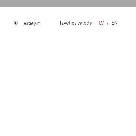
Izvēlies valodu:
LV
EN
Iestatījumi
Lapas karte
Viegli lasīt
Sociālo mediju lietošana