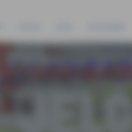
TA
PAŠVALDĪBA
IESTĀDES
KAPITĀLSABIEDRĪBAS