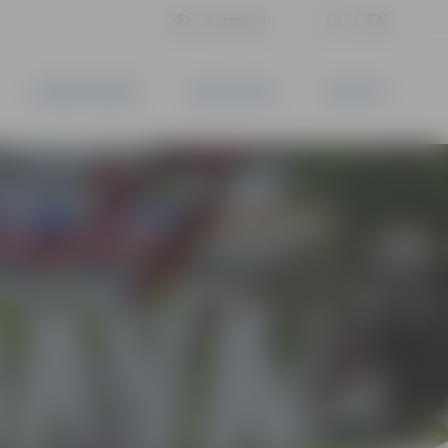
LV
EN
Iestatījumi
UZŅĒMĒJDARBĪBA
PAKALPOJUMI
KONTAKTI