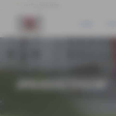
24.7 °C, 2.9 m/s, 44.9 %
JAUNUMI
PILSĒ
JPD2016/159/MI