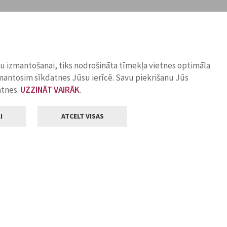
ņu izmantošanai, tiks nodrošināta tīmekļa vietnes optimāla
zmantosim sīkdatnes Jūsu ierīcē. Savu piekrišanu Jūs
atnes.
UZZINĀT VAIRĀK
.
I
ATCELT VISAS
Klientu apkalpošana
ilsētas pašvaldība
Darba laiks
, Jelgava, LV-3001
Pirmdienās
8.00 - 18.00