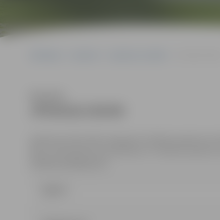
Sākumlapa
Iepirkumi
Iepirkumu rezultāti
JPD2016/159/M
Klausīties
JPD2016/159/MI
Iepirkums tiek veikts saskaņā ar Publisko iepirkumu 
daļu, tā kā iepirkuma priekšmets ir Publisko iepirkumu
minētais pakalpojums
Līgums