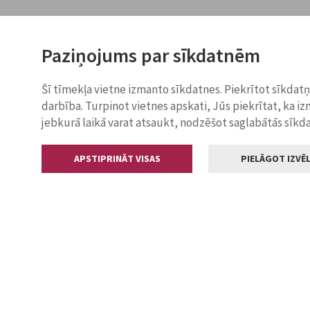
Paziņojums par sīkdatnēm
Šī tīmekļa vietne izmanto sīkdatnes. Piekrītot sīkdat
darbība. Turpinot vietnes apskati, Jūs piekrītat, ka i
jebkurā laikā varat atsaukt, nodzēšot saglabātās sīkd
APSTIPRINĀT VISAS
PIELĀGOT IZVĒL
Kontakti
Jelgavas valstp
Lielā iela 11