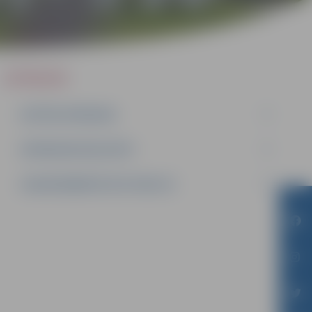
IEPIRKUMI
AKTĪVIE IEPIRKUMI
IEPIRKUMU REZULTĀTI
LĪGUMI ĀRKĀRTĒJĀ SITUĀCIJĀ