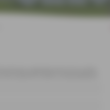
I
likuma 8.2 pantu, nepiemērojot panta ceturto un piekto
 likuma 2.pielikumā “Sociālie un citi īpaši pakalpojumi”