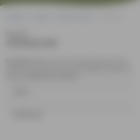
Sākumlapa
Iepirkumi
Iepirkumu rezultāti
JPD2016/3/MI
Klausīties
JPD2016/3/MI
Kontaktpersona:
Iepirkuma komisijas sekretāre Indra
Soldāne, e-pasta adrese: indra.soldane@dome.jelgava.lv,
tālrunis 63005546; fakss 63005511
Līgums
LĒMUMS.pdf