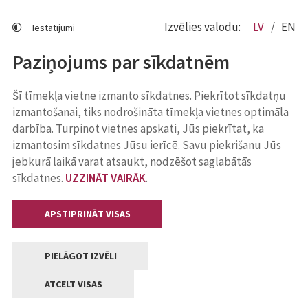
Izvēlies valodu:
LV
EN
Iestatījumi
Paziņojums par sīkdatnēm
Šī tīmekļa vietne izmanto sīkdatnes. Piekrītot sīkdatņu
izmantošanai, tiks nodrošināta tīmekļa vietnes optimāla
darbība. Turpinot vietnes apskati, Jūs piekrītat, ka
izmantosim sīkdatnes Jūsu ierīcē. Savu piekrišanu Jūs
jebkurā laikā varat atsaukt, nodzēšot saglabātās
sīkdatnes.
UZZINĀT VAIRĀK
.
APSTIPRINĀT VISAS
PIELĀGOT IZVĒLI
ATCELT VISAS