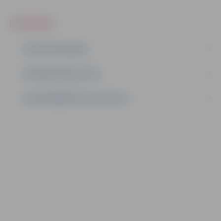
IEPIRKUMI
AKTĪVIE IEPIRKUMI
IEPIRKUMU REZULTĀTI
LĪGUMI ĀRKĀRTĒJĀ SITUĀCIJĀ