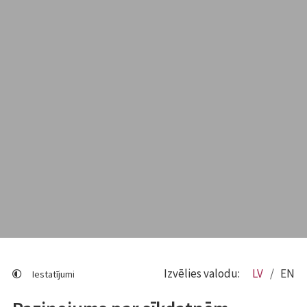
Izvēlies valodu:
LV
EN
Iestatījumi