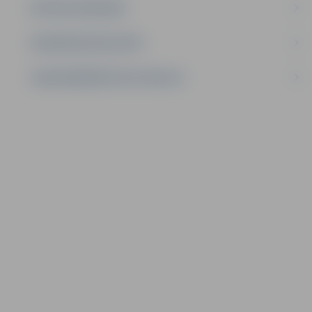
AKTĪVIE IEPIRKUMI
IEPIRKUMU REZULTĀTI
LĪGUMI ĀRKĀRTĒJĀ SITUĀCIJĀ