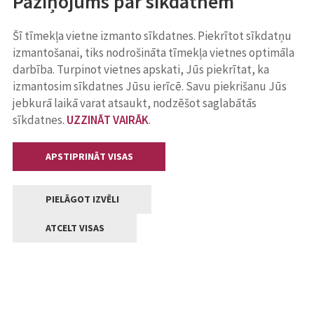
Paziņojums par sīkdatnēm
Šī tīmekļa vietne izmanto sīkdatnes. Piekrītot sīkdatņu
izmantošanai, tiks nodrošināta tīmekļa vietnes optimāla
darbība. Turpinot vietnes apskati, Jūs piekrītat, ka
izmantosim sīkdatnes Jūsu ierīcē. Savu piekrišanu Jūs
jebkurā laikā varat atsaukt, nodzēšot saglabātās
sīkdatnes.
UZZINĀT VAIRĀK
.
APSTIPRINĀT VISAS
PIELĀGOT IZVĒLI
ATCELT VISAS