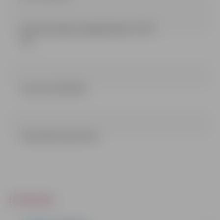
ieinteresetajiem piegadatajiem (74.43
kb)
Lemums (41.99 kb)
PIELIKUMI (105.13 kb)
IEPIRKUMI