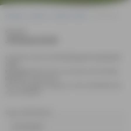
Sākumlapa
Iepirkumi
Iepirkumu rezultāti
JPD2016/35/MI
Klausīties
JPD2016/35/MI
Piedāvājums jāiesniedz
līdz 2016.gada 15.aprīļa plkst.
10.00.
Kontaktpersona
: iepirkuma komisijas sekretāre
Dace
Dimanta
, e-pasta adrese:
dace.dimanta@dome.jelgava.lv, tālrunis 63005484; faksa
numurs 63005511.
Statuss: PĀRTRAUKTS
instrukcija.pdf