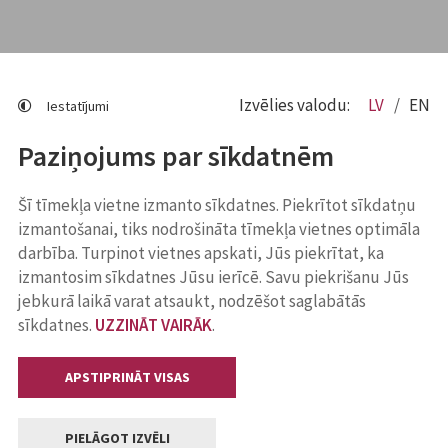
Izvēlies valodu:
LV
EN
Iestatījumi
Paziņojums par sīkdatnēm
Šī tīmekļa vietne izmanto sīkdatnes. Piekrītot sīkdatņu
izmantošanai, tiks nodrošināta tīmekļa vietnes optimāla
darbība. Turpinot vietnes apskati, Jūs piekrītat, ka
izmantosim sīkdatnes Jūsu ierīcē. Savu piekrišanu Jūs
jebkurā laikā varat atsaukt, nodzēšot saglabātās
sīkdatnes.
UZZINĀT VAIRĀK
.
APSTIPRINĀT VISAS
PIELĀGOT IZVĒLI