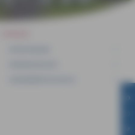
IEPIRKUMI
AKTĪVIE IEPIRKUMI
IEPIRKUMU REZULTĀTI
LĪGUMI ĀRKĀRTĒJĀ SITUĀCIJĀ