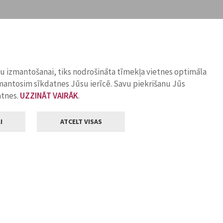
ņu izmantošanai, tiks nodrošināta tīmekļa vietnes optimāla
zmantosim sīkdatnes Jūsu ierīcē. Savu piekrišanu Jūs
atnes.
UZZINĀT VAIRĀK
.
I
ATCELT VISAS
Klientu apkalpošana
ilsētas pašvaldība
Darba laiks