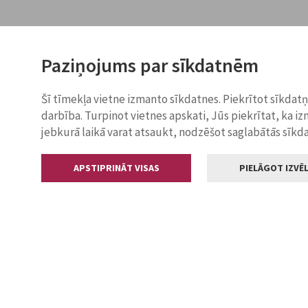
Paziņojums par sīkdatnēm
Šī tīmekļa vietne izmanto sīkdatnes. Piekrītot sīkdat
darbība. Turpinot vietnes apskati, Jūs piekrītat, ka i
jebkurā laikā varat atsaukt, nodzēšot saglabātās sīkd
APSTIPRINĀT VISAS
PIELĀGOT IZVĒL
Kontakti
Jelgavas valstp