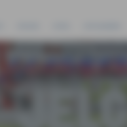
TA
PAŠVALDĪBA
IESTĀDES
KAPITĀLSABIEDRĪBAS