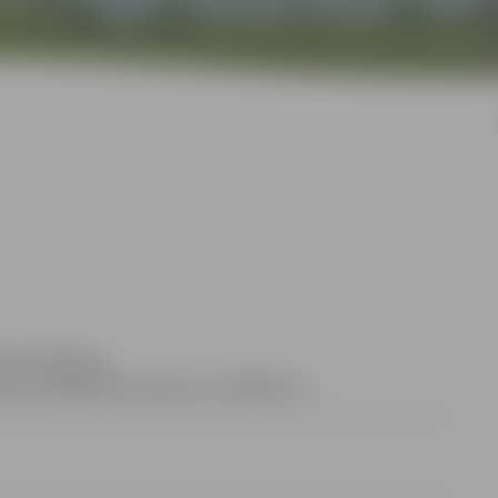
I
Dace Dimanta
,
ālr.Nr.63005484, faksa Nr. 63005511