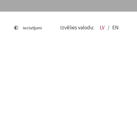
Izvēlies valodu:
LV
EN
Iestatījumi
Lapas karte
Viegli lasīt