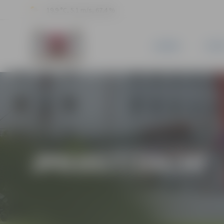
19.9 °C, 5.1 m/s, 67.4 %
JAUNUMI
PILSĒ
JPD2017/106/MI