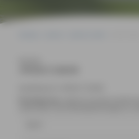
Sākumlapa
Iepirkumi
Iepirkumu rezultāti
JPD2017/106/M
Klausīties
JPD2017/106/MI
identifikācijas Nr. JPD2017/106/MI
Kontaktpersona
: iepirkuma komisijas sekretāre 
e-pasta adrese:
Dace.Dimanta@dome.jelgava.lv
, t
Līgums