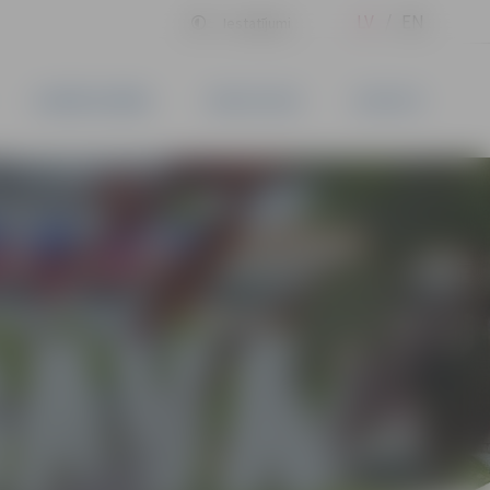
LV
EN
Iestatījumi
UZŅĒMĒJDARBĪBA
PAKALPOJUMI
KONTAKTI