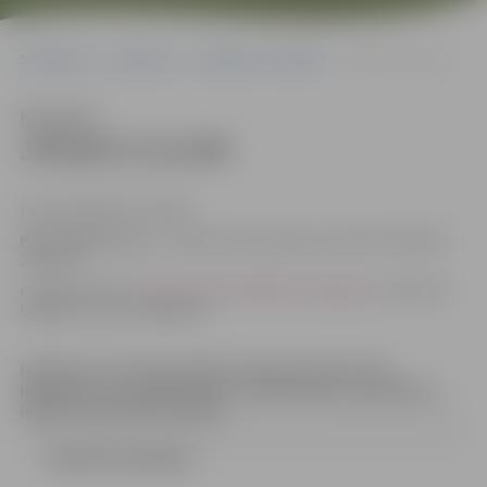
Sākumlapa
Iepirkumi
Iepirkumu rezultāti
JPD2017/111/MI
Klausīties
JPD2017/111/MI
(id.Nr.JPD2017/111/MI)
Kontaktpersona
– iepirkuma komisijas sekretāre Džesija
Zeiferte
e-pasta adrese:
Dzesija.Zeiferte@dome.jelgava.lv
, tālrunis
63005519, fakss 63005511
Iepirkuma komisija pieņēma lēmumu pārtraukt
iepirkumu, jo nepieciešams veikt būtiskus grozījumus
iepirkuma dokumentācijā
LĒMUMS (18.96 kb)