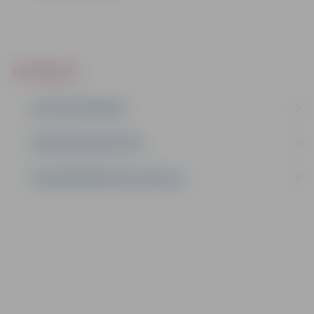
IEPIRKUMI
AKTĪVIE IEPIRKUMI
IEPIRKUMU REZULTĀTI
LĪGUMI ĀRKĀRTĒJĀ SITUĀCIJĀ