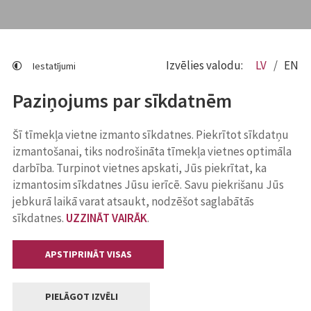
Izvēlies valodu:
LV
EN
Iestatījumi
Paziņojums par sīkdatnēm
Šī tīmekļa vietne izmanto sīkdatnes. Piekrītot sīkdatņu
izmantošanai, tiks nodrošināta tīmekļa vietnes optimāla
darbība. Turpinot vietnes apskati, Jūs piekrītat, ka
izmantosim sīkdatnes Jūsu ierīcē. Savu piekrišanu Jūs
jebkurā laikā varat atsaukt, nodzēšot saglabātās
sīkdatnes.
UZZINĀT VAIRĀK
.
APSTIPRINĀT VISAS
PIELĀGOT IZVĒLI