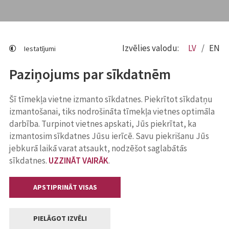
Izvēlies valodu:
LV
EN
Iestatījumi
Paziņojums par sīkdatnēm
Šī tīmekļa vietne izmanto sīkdatnes. Piekrītot sīkdatņu
izmantošanai, tiks nodrošināta tīmekļa vietnes optimāla
darbība. Turpinot vietnes apskati, Jūs piekrītat, ka
izmantosim sīkdatnes Jūsu ierīcē. Savu piekrišanu Jūs
jebkurā laikā varat atsaukt, nodzēšot saglabātās
sīkdatnes.
UZZINĀT VAIRĀK
.
APSTIPRINĀT VISAS
PIELĀGOT IZVĒLI