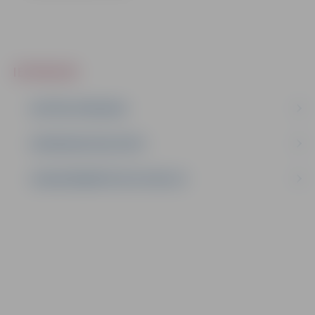
IEPIRKUMI
AKTĪVIE IEPIRKUMI
IEPIRKUMU REZULTĀTI
LĪGUMI ĀRKĀRTĒJĀ SITUĀCIJĀ