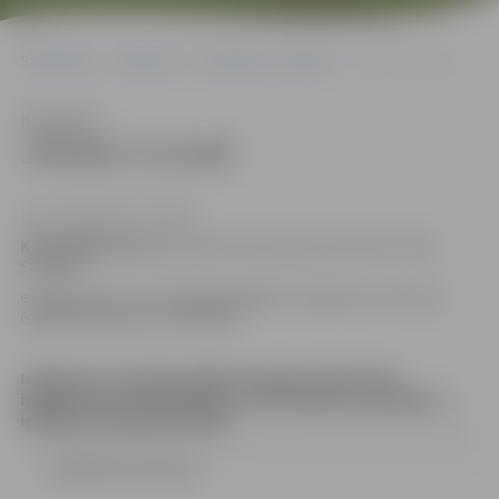
Sākumlapa
Iepirkumi
Iepirkumu rezultāti
JPD2017/112/MI
Klausīties
JPD2017/112/MI
(id.Nr.JPD2017/112/MI)
Kontaktpersona
: Iepirkuma komisijas sekretāre Indra
Soldāne
e-pasta adrese: Indra.Soldane@dome.jelgava.lv,
tālrunis
63005546, faksa Nr.: 63005511
Iepirkuma komisija pieņēma lēmumu pārtraukt
iepirkumu, jo nepieciešams veikt būtiskus grozījumus
iepirkuma dokumentācijā
LĒMUMS (19.37 kb)