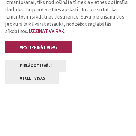
izmantošanai, tiks nodrošināta tīmekļa vietnes optimāla
darbība. Turpinot vietnes apskati, Jūs piekrītat, ka
izmantosim sīkdatnes Jūsu ierīcē. Savu piekrišanu Jūs
jebkurā laikā varat atsaukt, nodzēšot saglabātās
sīkdatnes.
UZZINĀT VAIRĀK
.
APSTIPRINĀT VISAS
PIELĀGOT IZVĒLI
ATCELT VISAS
Kontakti