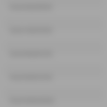
lemums 6 dala (45.41 kb)
lemums 7 dala (57.67 kb)
lemums 8 dala (61.37 kb)
lemums 9 dala (57.21 kb)
lemums 10 dala (19.22 kb)