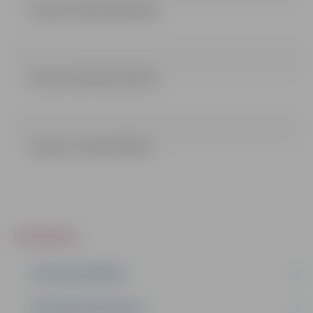
lemums 15 dala (53.43 kb)
lemums 16 dala (53.35 kb)
lemums 17 dala (53.8 kb)
IEPIRKUMI
AKTĪVIE IEPIRKUMI
IEPIRKUMU REZULTĀTI