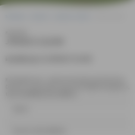
Sākumlapa
Iepirkumi
Iepirkumu rezultāti
JPD2017/122/MI
Klausīties
JPD2017/122/MI
identifikācijas Nr.JPD2017/122/MI
Kontaktpersona
– iepirkuma komisijas sekretāre Dace
Dimanta, e-pasta adrese: Dace.Dimanta@dome.jelgava.lv,
tālrunis 63005484, fakss 63005511.
Līgums
lemums 1 dala (44.88 kb)