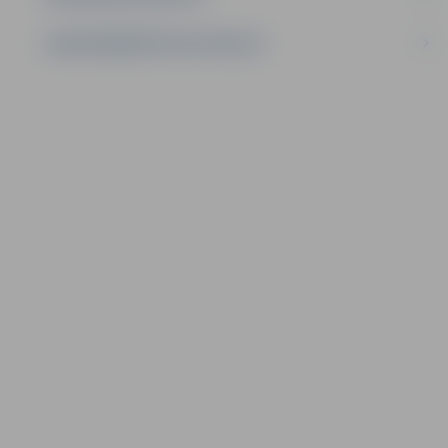
LĪGUMI ĀRKĀRTĒJĀ SITUĀCIJĀ