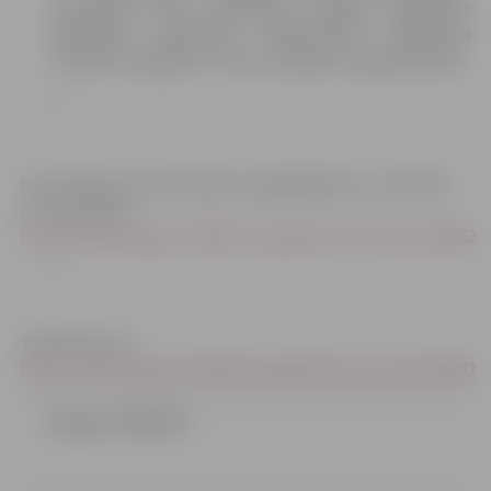
izmantojot Valsts reģionālās attīstības aģentūras
mājaslapā pieejamās Elektronisko iepirkumu
sistēmas (turpmāk – EIS) e-konkursu apakšsistēmu.
Informācija ieinteresētajiem piegādātājiem (11.01.2018.
un 16.01.2018.)-
https://www.eis.gov.lv/EKEIS/Supplier/Procurement/9642
PĀRTRAUKTS –
https://www.eis.gov.lv/EKEIS/Supplier/Procurement/9642
Ziņojums (49.9 kb)