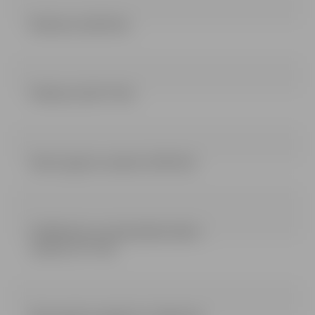
Nolikums (243.5 kb)
Pielikumi (191.77 kb)
Darbu apjomu saraksts (476.5 kb)
Izslēdzamo un samazināmo darbu
saraksts (37.7 kb)