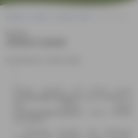
Sākumlapa
Iepirkumi
Iepirkumu rezultāti
JPD2017/129/AK
Klausīties
JPD2017/129/AK
Identifikācijas Nr. JPD2017/129/AK
Komisijas sekretāres Anna Rubene e-pasts:
Anna.Rubene@dome.jelgava.lv
, tālrunis 63005584, un
Dace Dimanta, e-pasts:
Dace.Dimanta@dome.jelgava.lv
, tālrunis 63005484,
fakss 63005511.
Pedāvājums jāiesniedz tikai elektroniski,