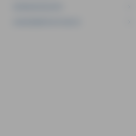
IEPIRKUMU REZULTĀTI
LĪGUMI ĀRKĀRTĒJĀ SITUĀCIJĀ