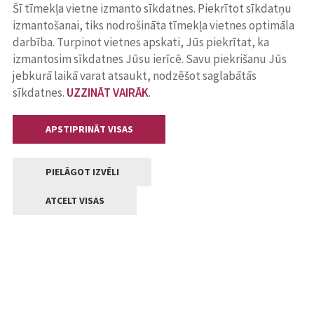
Šī tīmekļa vietne izmanto sīkdatnes. Piekrītot sīkdatņu
izmantošanai, tiks nodrošināta tīmekļa vietnes optimāla
darbība. Turpinot vietnes apskati, Jūs piekrītat, ka
izmantosim sīkdatnes Jūsu ierīcē. Savu piekrišanu Jūs
jebkurā laikā varat atsaukt, nodzēšot saglabātās
sīkdatnes.
UZZINĀT VAIRĀK
.
APSTIPRINĀT VISAS
PIELĀGOT IZVĒLI
ATCELT VISAS