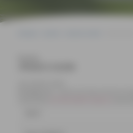
Sākumlapa
Iepirkumi
Iepirkumu rezultāti
JPD2017/133/M
Klausīties
JPD2017/133/MI
(id.Nr.JPD2017/133/MI)
Kontaktpersona
– iepirkuma komisijas sekretāre: Anna
e-pasta adrese:
Anna.Rubene@dome.jelgava.lv
, tālrunis
Līgums