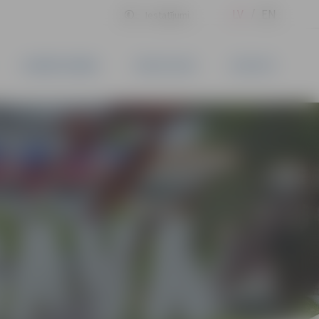
LV
EN
Iestatījumi
UZŅĒMĒJDARBĪBA
PAKALPOJUMI
KONTAKTI