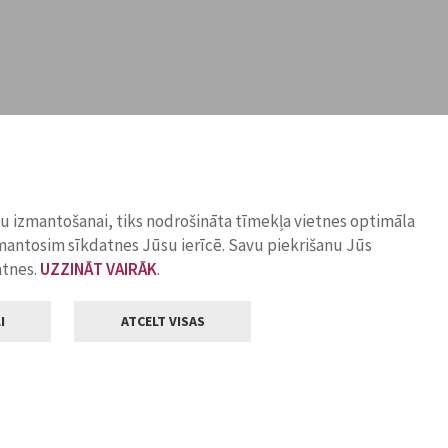
ņu izmantošanai, tiks nodrošināta tīmekļa vietnes optimāla
zmantosim sīkdatnes Jūsu ierīcē. Savu piekrišanu Jūs
atnes.
UZZINĀT VAIRĀK
.
I
ATCELT VISAS