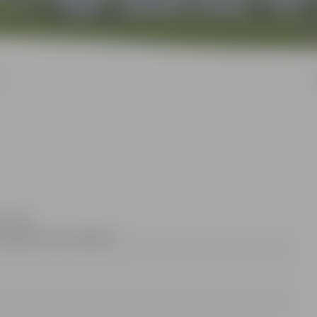
I
 Rubene
 63005584, fakss 63005511