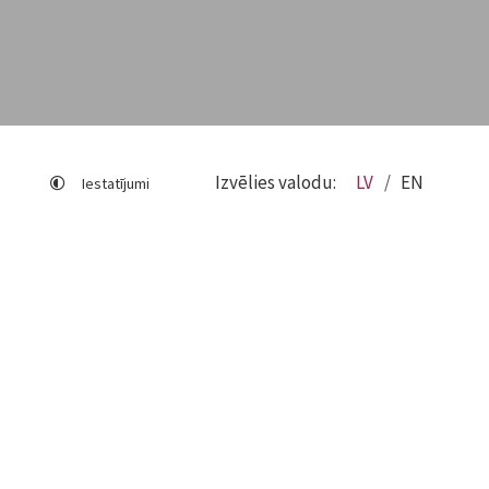
Izvēlies valodu:
LV
EN
Iestatījumi