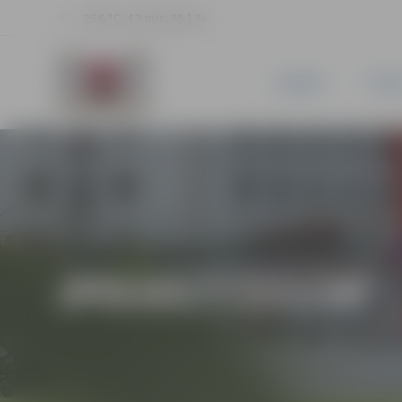
26.6 °C, 4.3 m/s, 55.1 %
JAUNUMI
PILSĒ
JPD2017/133/MI