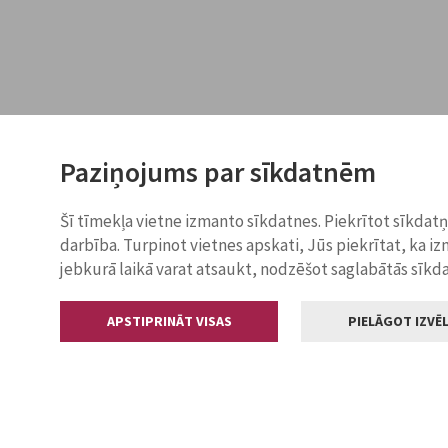
Paziņojums par sīkdatnēm
Šī tīmekļa vietne izmanto sīkdatnes. Piekrītot sīkdat
darbība. Turpinot vietnes apskati, Jūs piekrītat, ka i
jebkurā laikā varat atsaukt, nodzēšot saglabātās sīkd
APSTIPRINĀT VISAS
PIELĀGOT IZVĒL