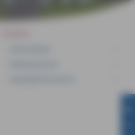
IEPIRKUMI
AKTĪVIE IEPIRKUMI
IEPIRKUMU REZULTĀTI
LĪGUMI ĀRKĀRTĒJĀ SITUĀCIJĀ