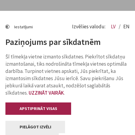
Izvēlies valodu:
LV
EN
Iestatījumi
Paziņojums par sīkdatnēm
Šī tīmekļa vietne izmanto sīkdatnes. Piekrītot sīkdatņu
izmantošanai, tiks nodrošināta tīmekļa vietnes optimāla
darbība. Turpinot vietnes apskati, Jūs piekrītat, ka
izmantosim sīkdatnes Jūsu ierīcē. Savu piekrišanu Jūs
jebkurā laikā varat atsaukt, nodzēšot saglabātās
sīkdatnes.
UZZINĀT VAIRĀK
.
APSTIPRINĀT VISAS
PIELĀGOT IZVĒLI