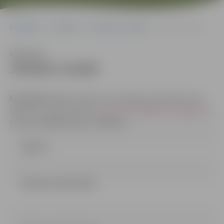
Sākumlapa
Iepirkumi
Iepirkumu rezultāti
JPD2017/18/MI
Klausīties
JPD2017/18/MI
Kontaktpersona
: Iepirkuma komisijas sekretāre Indra
Soldāne, e-pasta adrese:
indra.soldane@dome.jelgava.lv
,
tālrunis 63005546; fakss: 63005511.
Līgums
Nolikums (235.32 kb)