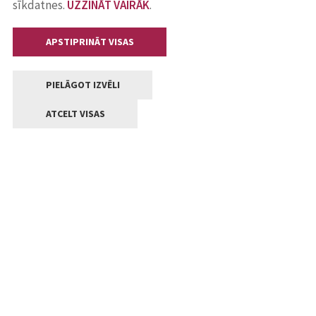
sīkdatnes.
UZZINĀT VAIRĀK
.
APSTIPRINĀT VISAS
PIELĀGOT IZVĒLI
ATCELT VISAS
Kontakti
Jelgavas valstpilsētas pašvaldība
Lielā iela 11, Jelgava, LV-3001