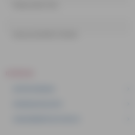
Pielikumi (621.77 kb)
Lēmums (21.03.2017.) (76.4 kb)
IEPIRKUMI
AKTĪVIE IEPIRKUMI
IEPIRKUMU REZULTĀTI
LĪGUMI ĀRKĀRTĒJĀ SITUĀCIJĀ