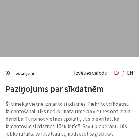
Izvēlies valodu:
LV
EN
Iestatījumi
Paziņojums par sīkdatnēm
Šī tīmekļa vietne izmanto sīkdatnes. Piekrītot sīkdatņu
izmantošanai, tiks nodrošināta tīmekļa vietnes optimāla
darbība. Turpinot vietnes apskati, Jūs piekrītat, ka
izmantosim sīkdatnes Jūsu ierīcē. Savu piekrišanu Jūs
jebkurā laikā varat atsaukt, nodzēšot saglabātās