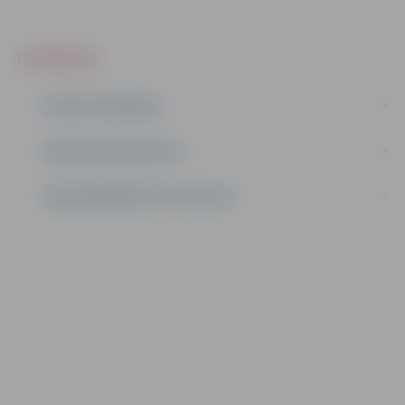
IEPIRKUMI
AKTĪVIE IEPIRKUMI
IEPIRKUMU REZULTĀTI
LĪGUMI ĀRKĀRTĒJĀ SITUĀCIJĀ