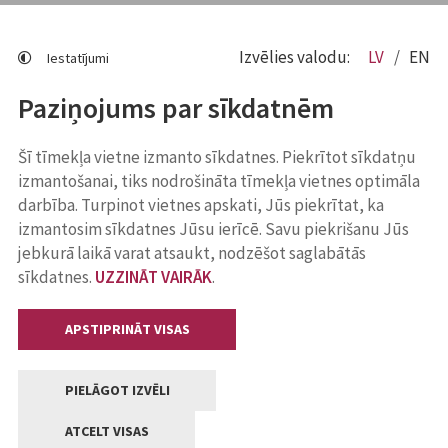
Izvēlies valodu:
LV
EN
Iestatījumi
Paziņojums par sīkdatnēm
Šī tīmekļa vietne izmanto sīkdatnes. Piekrītot sīkdatņu
izmantošanai, tiks nodrošināta tīmekļa vietnes optimāla
darbība. Turpinot vietnes apskati, Jūs piekrītat, ka
izmantosim sīkdatnes Jūsu ierīcē. Savu piekrišanu Jūs
jebkurā laikā varat atsaukt, nodzēšot saglabātās
sīkdatnes.
UZZINĀT VAIRĀK
.
APSTIPRINĀT VISAS
PIELĀGOT IZVĒLI
ATCELT VISAS