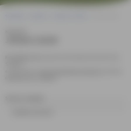
Sākumlapa
Iepirkumi
Iepirkumu rezultāti
JPD2017/20/MI
Klausīties
JPD2017/20/MI
Kontaktpersona
: Iepirkuma komisijas sekretāre Indra
Soldāne
e-pasta adrese:
indra.soldane@dome.jelgava.lv
, tālrunis
63005546; fakss: 63005511
Statuss: izbeigts
LEMUMS (74.51 kb)