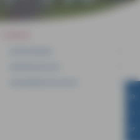
IEPIRKUMI
AKTĪVIE IEPIRKUMI
IEPIRKUMU REZULTĀTI
LĪGUMI ĀRKĀRTĒJĀ SITUĀCIJĀ