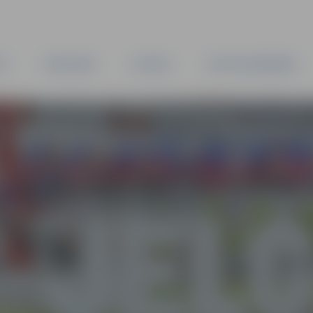
TA
PAŠVALDĪBA
IESTĀDES
KAPITĀLSABIEDRĪBAS