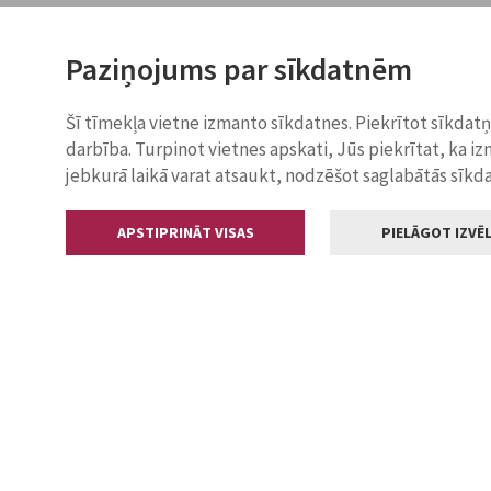
Paziņojums par sīkdatnēm
Šī tīmekļa vietne izmanto sīkdatnes. Piekrītot sīkdat
darbība. Turpinot vietnes apskati, Jūs piekrītat, ka i
jebkurā laikā varat atsaukt, nodzēšot saglabātās sīkd
APSTIPRINĀT VISAS
PIELĀGOT IZVĒL
Kontakti
Jelgavas valstp
Lielā iela 11