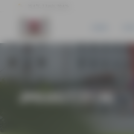
25.4 °C, 2.3 m/s, 70.4 %
JAUNUMI
PILSĒ
JPD2017/27/MI