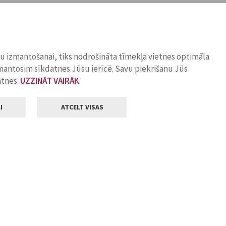
ņu izmantošanai, tiks nodrošināta tīmekļa vietnes optimāla
zmantosim sīkdatnes Jūsu ierīcē. Savu piekrišanu Jūs
atnes.
UZZINĀT VAIRĀK
.
I
ATCELT VISAS
Klientu apkalpošana
ilsētas pašvaldība
Darba laiks
, Jelgava, LV-3001
Pirmdienās
8.00 - 18.00