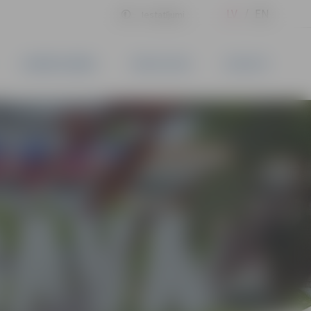
LV
EN
Iestatījumi
UZŅĒMĒJDARBĪBA
PAKALPOJUMI
KONTAKTI