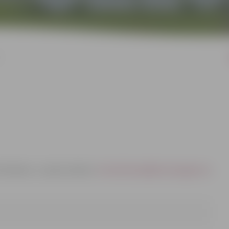
a Rubene, e-pasta adrese:
Anna.Rubene@dome.jelgava.lv
,