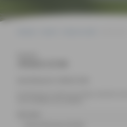
Sākumlapa
Iepirkumi
Iepirkumu rezultāti
JPD2017/27/MI
Klausīties
JPD2017/27/MI
Identifikācijas Nr. JPD2017/27/MI
Kontaktpersona: iepirkuma komisijas sekretāre Ann
tālrunis 63005519, fakss 63005511.
Pārtraukts
Lēmums Pārtraukts (32.78 kb)