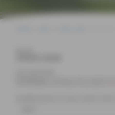
Sākumlapa
Iepirkumi
Iepirkumu rezultāti
JPD2017/30/MI
Klausīties
JPD2017/30/MI
(id.Nr.JPD2017/30/MI)
Kontaktpersonas
: iepirkuma komisijas sekretāres D
tālrunis 63005484, un Anna Rubene, e-pasta adrese:
anna
Uzvarētājs:
Sabiedrība ar ierobežotu atbildību “CERKAZ
Līgums