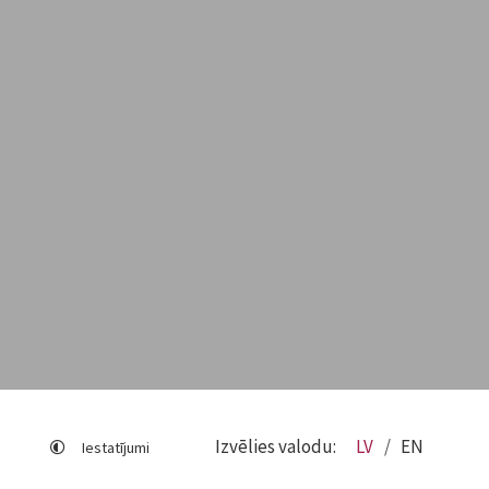
Izvēlies valodu:
LV
EN
Iestatījumi