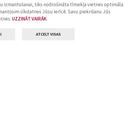
ņu izmantošanai, tiks nodrošināta tīmekļa vietnes optimāla
zmantosim sīkdatnes Jūsu ierīcē. Savu piekrišanu Jūs
atnes.
UZZINĀT VAIRĀK
.
I
ATCELT VISAS
Klientu apkalpošana
ilsētas pašvaldība
Darba laiks
, Jelgava, LV-3001
Pirmdienās
8.00 - 18.00
Otrdienās
8.00 - 17.00
22
Trešdienās
8.00 - 17.00
va.lv
Ceturtdienās
8.00 - 17.00
Piektdienās
8.00 - 14.30