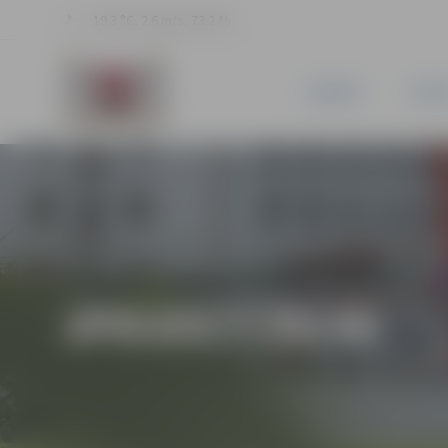
19.3 °C, 2.6 m/s, 73.2 %
JAUNUMI
PILSĒ
JPD2017/30/MI