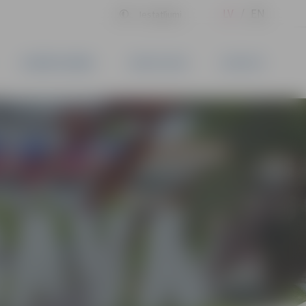
LV
EN
Iestatījumi
UZŅĒMĒJDARBĪBA
PAKALPOJUMI
KONTAKTI