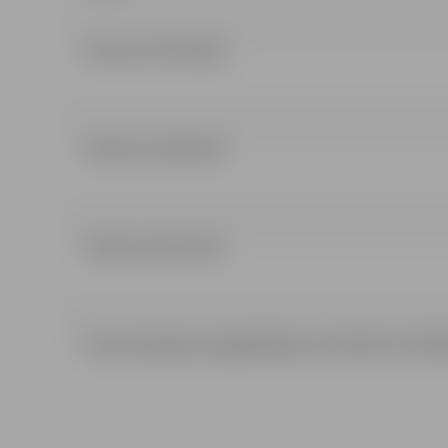
Lēmums (417.38 kb)
Nolikums (240.4 kb)
Pielikumi (62.61 kb)
Ieinteresētajiem piegādātājiem (11.04.2017.) (33.98