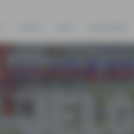
TA
PAŠVALDĪBA
IESTĀDES
KAPITĀLSABIEDRĪBAS