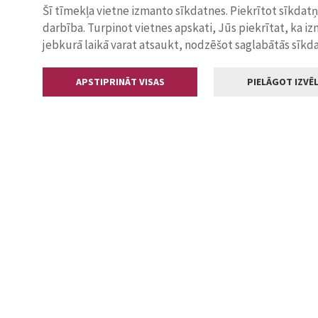
Šī tīmekļa vietne izmanto sīkdatnes. Piekrītot sīkdat
darbība. Turpinot vietnes apskati, Jūs piekrītat, ka i
jebkurā laikā varat atsaukt, nodzēšot saglabātās sīkd
APSTIPRINĀT VISAS
PIELĀGOT IZVĒL
Kontakti
Jelgavas valstp
Lielā iela 11
+371 630055
pasts@jelga