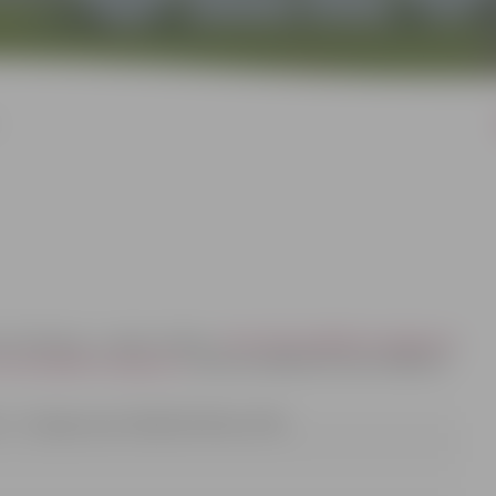
ace Dimanta, e-pasta adrese:
dace.dimanta@dome.jelgava.lv
,
.rubene@dome.jelgava.lv
, tālrunis 63005519; fakss 63005511
I – G” līgumcena 5 560,00 EUR bez PVN