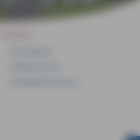
IEPIRKUMI
AKTĪVIE IEPIRKUMI
IEPIRKUMU REZULTĀTI
LĪGUMI ĀRKĀRTĒJĀ SITUĀCIJĀ