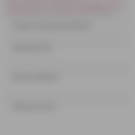
iepirkumi/izpilditie-iepirkumi/1291-mcbu-klases-aprkoanu-
ar-3d-printeriem-un-mcbu-materiliem-jelgavas-pilstas-
pavaldbas-izgltbas-iestd-jelgavas-spdolas-imnzija
Atbildes uz jautājumiem (02.05.2017.)
LĒMUMS (41.5 kb)
Nolikums (210.81 kb)
Pielikumi (73.71 kb)