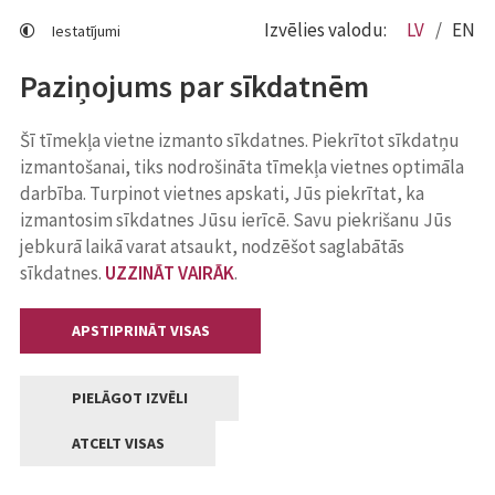
Izvēlies valodu:
LV
EN
Iestatījumi
Paziņojums par sīkdatnēm
Šī tīmekļa vietne izmanto sīkdatnes. Piekrītot sīkdatņu
izmantošanai, tiks nodrošināta tīmekļa vietnes optimāla
darbība. Turpinot vietnes apskati, Jūs piekrītat, ka
izmantosim sīkdatnes Jūsu ierīcē. Savu piekrišanu Jūs
jebkurā laikā varat atsaukt, nodzēšot saglabātās
sīkdatnes.
UZZINĀT VAIRĀK
.
APSTIPRINĀT VISAS
PIELĀGOT IZVĒLI
ATCELT VISAS