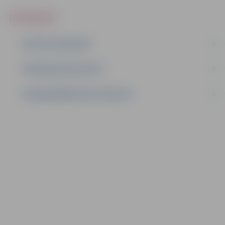
IEPIRKUMI
AKTĪVIE IEPIRKUMI
IEPIRKUMU REZULTĀTI
LĪGUMI ĀRKĀRTĒJĀ SITUĀCIJĀ