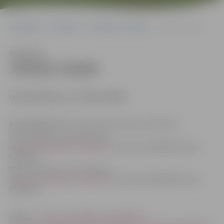
Sākumlapa
Iepirkumi
Iepirkumu rezultāti
JPD2017/40/MI
Klausīties
JPD2017/40/MI
I
dentifikācijas Nr. JPD2017/40/MI
Kontaktpersona
: Iepirkuma komisijas sekretāres:
Indra Soldāne, e-pasta adrese:
indra.soldane@dome.jelgava.lv
, tālrunis 63005546; fakss:
63005511.
Dace Dimanta, e-pasta adrese:
dace.dimanta@dome.jelgava.lv
, tālrunis 63005484, fakss:
63005511.
Līgums –
https://jip.jelgava.lv/publiskie-