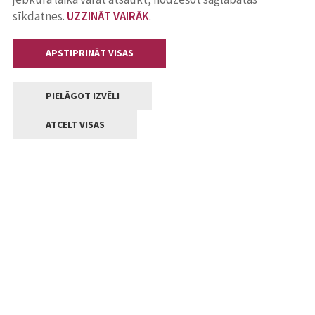
sīkdatnes.
UZZINĀT VAIRĀK
.
APSTIPRINĀT VISAS
PIELĀGOT IZVĒLI
ATCELT VISAS
Kontakti
Jelgavas valstpilsētas pašvaldība
Lielā iela 11, Jelgava, LV-3001