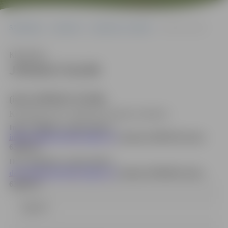
Sākumlapa
Iepirkumi
Iepirkumu rezultāti
JPD2017/41/MI
Klausīties
JPD2017/41/MI
(id.Nr.JPD2017/41/MI)
Kontaktpersona
: Iepirkuma komisijas sekretāres:
Indra Soldāne, e-pasta adrese:
indra.soldane@dome.jelgava.lv
, tālrunis 63005546; fakss:
63005511
Dace Dimanta, e-pasta adrese:
dace.dimanta@dome.jelgava.lv
, tālrunis 63005484, fakss:
63005511
Līgums