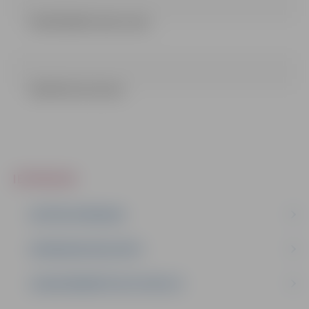
VIENOŠANĀS (201.12 kb)
LĒMUMS (51.52 kb)
IEPIRKUMI
AKTĪVIE IEPIRKUMI
IEPIRKUMU REZULTĀTI
LĪGUMI ĀRKĀRTĒJĀ SITUĀCIJĀ