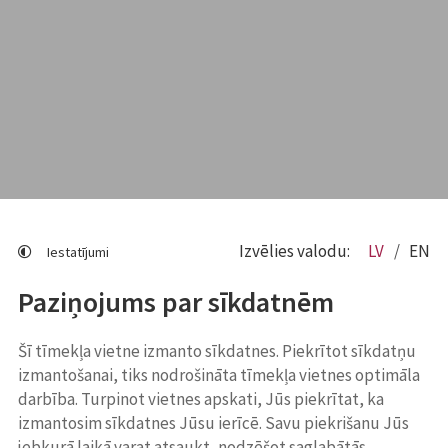
Izvēlies valodu:
LV
EN
Iestatījumi
Paziņojums par sīkdatnēm
Šī tīmekļa vietne izmanto sīkdatnes. Piekrītot sīkdatņu
izmantošanai, tiks nodrošināta tīmekļa vietnes optimāla
darbība. Turpinot vietnes apskati, Jūs piekrītat, ka
izmantosim sīkdatnes Jūsu ierīcē. Savu piekrišanu Jūs
jebkurā laikā varat atsaukt, nodzēšot saglabātās