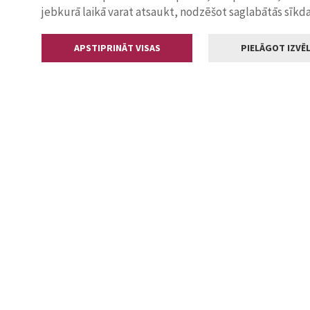
jebkurā laikā varat atsaukt, nodzēšot saglabātās sīkd
APSTIPRINĀT VISAS
PIELĀGOT IZVĒL
Kontakti
Jelgavas valstp
Lielā iela 11
+371 630055
pasts@jelga