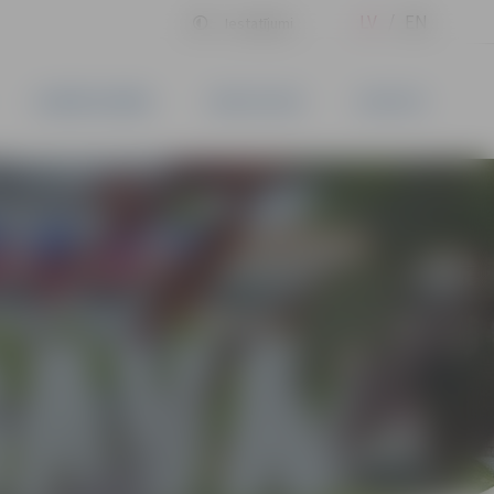
LV
EN
Iestatījumi
UZŅĒMĒJDARBĪBA
PAKALPOJUMI
KONTAKTI