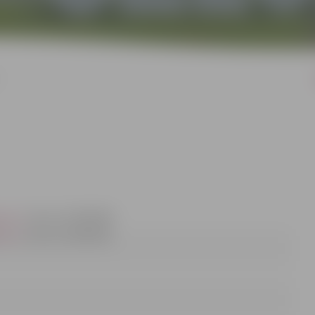
va.lv
, tālrunis 63005484
va.lv
, tālrunis 63005546