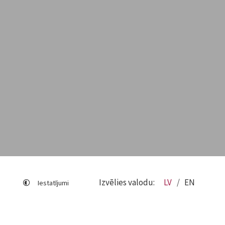
Izvēlies valodu:
LV
EN
Iestatījumi