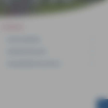
IEPIRKUMI
AKTĪVIE IEPIRKUMI
IEPIRKUMU REZULTĀTI
LĪGUMI ĀRKĀRTĒJĀ SITUĀCIJĀ