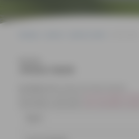
Sākumlapa
Iepirkumi
Iepirkumu rezultāti
JPD2017/46/MI
Klausīties
JPD2017/46/MI
Kontaktpersonas
: iepirkuma komisijas sekretāres:
Dace Dimanta, e-pasta adrese:
dace.dimanta@dome.jelga
Indra Soldāne, e-pasta adrese:
indra.soldane@dome.jelga
Līgums