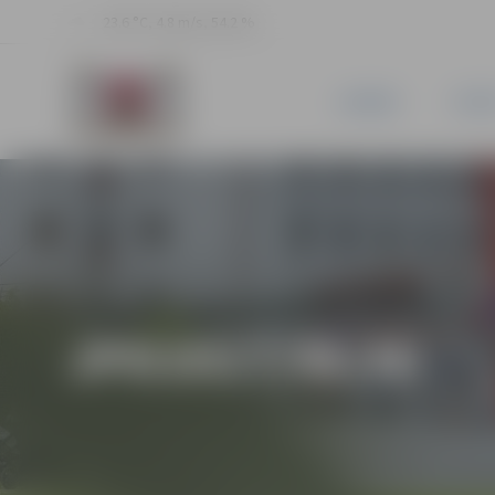
23.6 °C, 4.8 m/s, 54.2 %
JAUNUMI
PILSĒ
JPD2017/46/MI