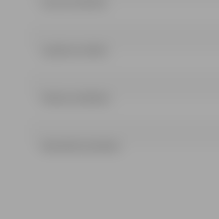
Lemums (29.19 kb)
3 pielikums (44 kb)
Pielikumi (43.06 kb)
NOLIKUMS (213.64 kb)