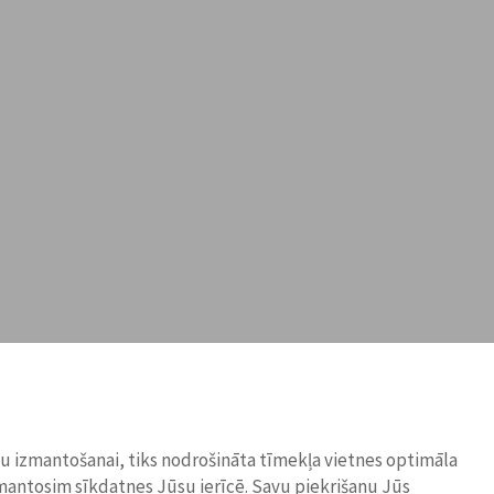
ņu izmantošanai, tiks nodrošināta tīmekļa vietnes optimāla
zmantosim sīkdatnes Jūsu ierīcē. Savu piekrišanu Jūs