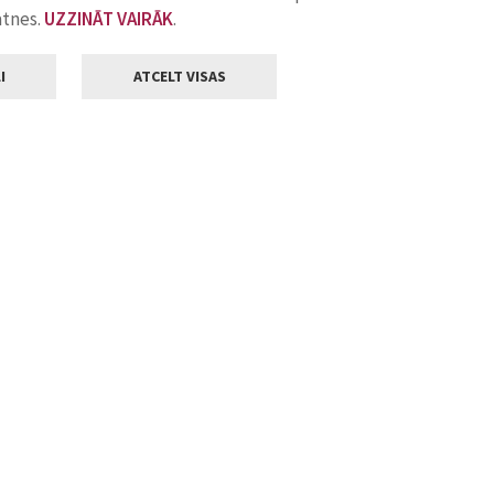
atnes.
UZZINĀT VAIRĀK
.
I
ATCELT VISAS
Klientu apkalpošana
ilsētas pašvaldība
Darba laiks
, Jelgava, LV-3001
Pirmdienās
8.00 - 18.00
Otrdienās
8.00 - 17.00
22
Trešdienās
8.00 - 17.00
va.lv
Ceturtdienās
8.00 - 17.00
Piektdienās
8.00 - 14.30