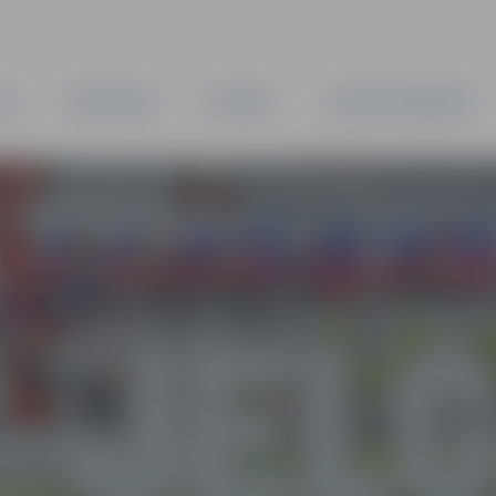
TA
PAŠVALDĪBA
IESTĀDES
KAPITĀLSABIEDRĪBAS