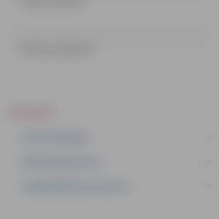
Pielikumi (592 kb)
Nolikums (204.52 kb)
IEPIRKUMI
AKTĪVIE IEPIRKUMI
IEPIRKUMU REZULTĀTI
LĪGUMI ĀRKĀRTĒJĀ SITUĀCIJĀ