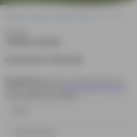
Sākumlapa
Iepirkumi
Iepirkumu rezultāti
JPD2017/55/MI
Klausīties
JPD2017/55/MI
Identifikācijas Nr. JPD2017/55/MI
Kontaktpersona
: iepirkuma komisijas sekretāre Anna
Rubene, e-pasta adrese:
anna.rubene@dome.jelgava.lv
,
tālrunis 63005519, fakss 63005511.
Līgums
Lemums (34.27 kb)