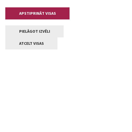
APSTIPRINĀT VISAS
PIELĀGOT IZVĒLI
ATCELT VISAS
Kontakti
Jelgavas valstpilsētas pašvaldība
Lielā iela 11, Jelgava, LV-3001
+371 63005522