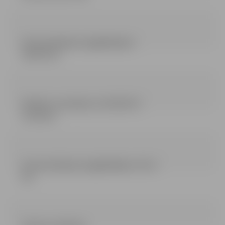
Ieinteresētajiem piegādātajiem
(420.55 kb)
Atbilde uz jautājumu (23.05.2017.)
(31.84 kb)
Ieinteresētajiem piegādātājiem (25.12
kb)