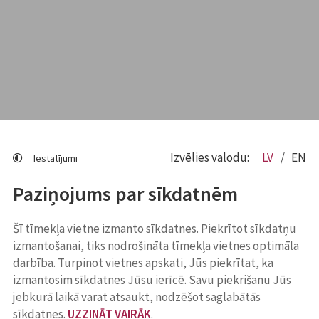
Izvēlies valodu:
LV
EN
Iestatījumi
Paziņojums par sīkdatnēm
Šī tīmekļa vietne izmanto sīkdatnes. Piekrītot sīkdatņu
izmantošanai, tiks nodrošināta tīmekļa vietnes optimāla
darbība. Turpinot vietnes apskati, Jūs piekrītat, ka
izmantosim sīkdatnes Jūsu ierīcē. Savu piekrišanu Jūs
jebkurā laikā varat atsaukt, nodzēšot saglabātās
sīkdatnes.
UZZINĀT VAIRĀK
.