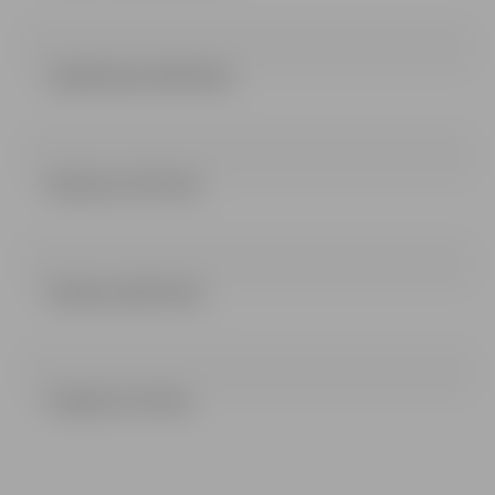
Lokālā tāme (447.03 kb)
Nolikums (2.53 mb)
Pielikumi (90.73 kb)
Projekts (27.4 mb)