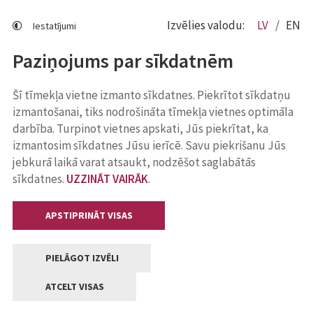
Izvēlies valodu:
LV
EN
Iestatījumi
Paziņojums par sīkdatnēm
Šī tīmekļa vietne izmanto sīkdatnes. Piekrītot sīkdatņu
izmantošanai, tiks nodrošināta tīmekļa vietnes optimāla
darbība. Turpinot vietnes apskati, Jūs piekrītat, ka
izmantosim sīkdatnes Jūsu ierīcē. Savu piekrišanu Jūs
jebkurā laikā varat atsaukt, nodzēšot saglabātās
sīkdatnes.
UZZINĀT VAIRĀK
.
APSTIPRINĀT VISAS
PIELĀGOT IZVĒLI
ATCELT VISAS