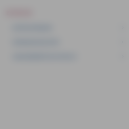
IEPIRKUMI
AKTĪVIE IEPIRKUMI
IEPIRKUMU REZULTĀTI
LĪGUMI ĀRKĀRTĒJĀ SITUĀCIJĀ