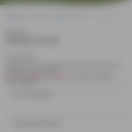
Sākumlapa
Iepirkumi
Iepirkumu rezultāti
JPD2017/57/MI
Klausīties
JPD2017/57/MI
JPD2017/57/MI
Kontaktpersona
– iepirkuma komisijas sekretāre Dace
Dimanta, e-pasta adrese:
dace.dimanta@dome.jelgava.lv
, tālrunis 63005484,
fakss 63005511
Lemums (16.94 kb)
Precizējums (35.74 kb)