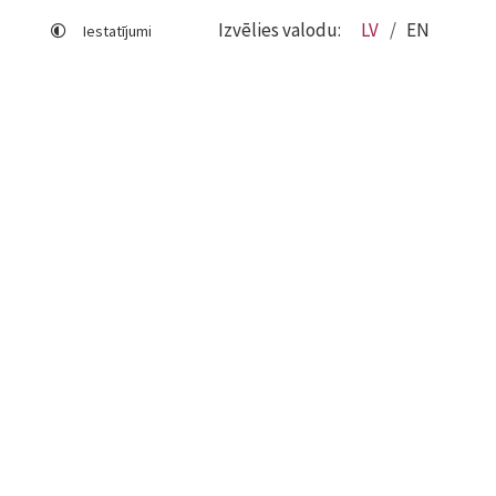
Izvēlies valodu:
LV
EN
Iestatījumi
Lapas karte
Viegli lasīt
Sociālo mediju lietošana
Sīkdatņu izmantošana