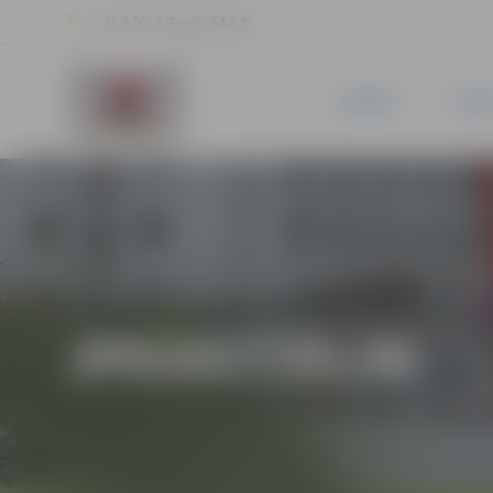
21.9 °C, 5.7 m/s, 54.2 %
JAUNUMI
PILSĒ
JPD2017/61/MI