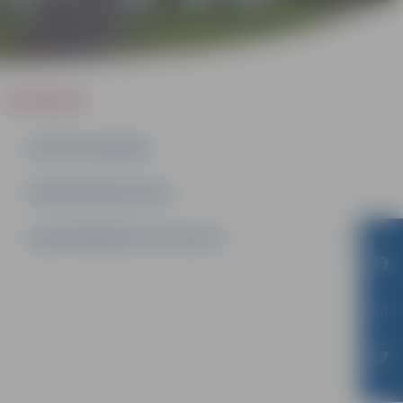
IEPIRKUMI
AKTĪVIE IEPIRKUMI
IEPIRKUMU REZULTĀTI
LĪGUMI ĀRKĀRTĒJĀ SITUĀCIJĀ