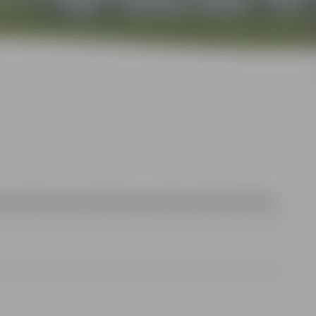
ta divdesmit pirmās daļas 4.punktā noteiktajā kārtībā
.