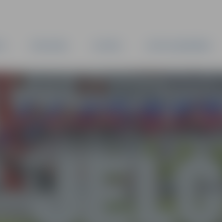
TA
PAŠVALDĪBA
IESTĀDES
KAPITĀLSABIEDRĪBAS