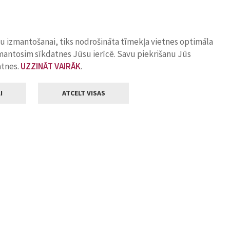
ņu izmantošanai, tiks nodrošināta tīmekļa vietnes optimāla
zmantosim sīkdatnes Jūsu ierīcē. Savu piekrišanu Jūs
atnes.
UZZINĀT VAIRĀK
.
I
ATCELT VISAS
Klientu apkalpošana
ilsētas pašvaldība
Darba laiks
, Jelgava, LV-3001
Pirmdienās
8.00 - 18.00
Otrdienās
8.00 - 17.00
22
Trešdienās
8.00 - 17.00