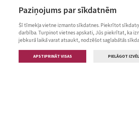
Paziņojums par sīkdatnēm
Šī tīmekļa vietne izmanto sīkdatnes. Piekrītot sīkdat
darbība. Turpinot vietnes apskati, Jūs piekrītat, ka i
jebkurā laikā varat atsaukt, nodzēšot saglabātās sīkd
APSTIPRINĀT VISAS
PIELĀGOT IZVĒL
Kontakti
Jelgavas valstp
Lielā iela 11
+371 630055