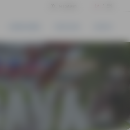
LV
EN
Iestatījumi
UZŅĒMĒJDARBĪBA
PAKALPOJUMI
KONTAKTI