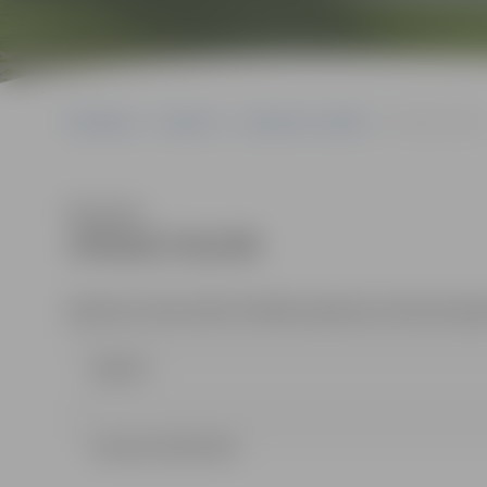
Sākumlapa
Iepirkumi
Iepirkumu rezultāti
JPD2017/61/MI
Klausīties
JPD2017/61/MI
Iepirkums tiek veikts Publisko iepirkumu likuma 9.pan
Līgums
Lemums (29.12 kb)