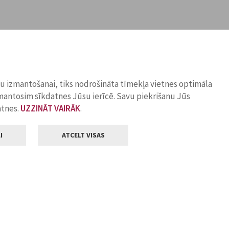
ņu izmantošanai, tiks nodrošināta tīmekļa vietnes optimāla
zmantosim sīkdatnes Jūsu ierīcē. Savu piekrišanu Jūs
atnes.
UZZINĀT VAIRĀK
.
I
ATCELT VISAS
Klientu apkalpošana
ilsētas pašvaldība
Darba laiks