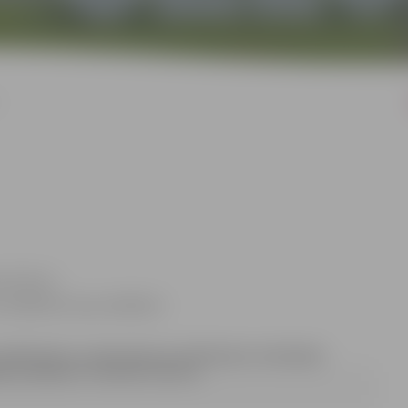
a Zeiferte
is 63005519; fakss 63005511
lifikācijā un tehniskajā specifikācijā noteiktajām
jam pieejamos finanšu resursus