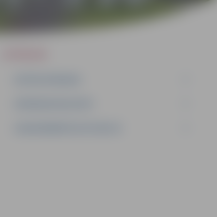
IEPIRKUMI
AKTĪVIE IEPIRKUMI
IEPIRKUMU REZULTĀTI
LĪGUMI ĀRKĀRTĒJĀ SITUĀCIJĀ