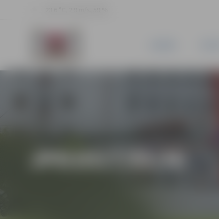
23.6 °C, 2.9 m/s, 59 %
JAUNUMI
PILSĒ
JPD2017/85/MI