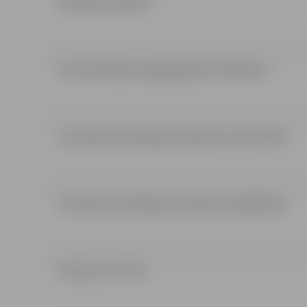
LĒMUMS (52.45 kb)
Ieinteresētajiem piegādātājiem (478.19 kb)
Tehniskās specifikācijas 2.pielikums (427.38 kb)
Tehniskās specifikācijas 1.pielikums (683.48 kb)
Pielikumi (277 kb)