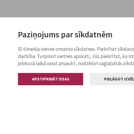
Paziņojums par sīkdatnēm
Šī tīmekļa vietne izmanto sīkdatnes. Piekrītot sīkdat
darbība. Turpinot vietnes apskati, Jūs piekrītat, ka i
jebkurā laikā varat atsaukt, nodzēšot saglabātās sīkd
APSTIPRINĀT VISAS
PIELĀGOT IZVĒL
Kontakti
Jelgavas valstp