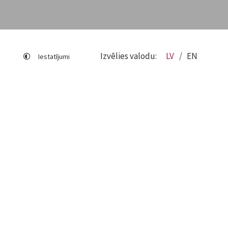
Izvēlies valodu:
LV
EN
Iestatījumi
Lapas karte