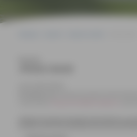
Sākumlapa
Iepirkumi
Iepirkumu rezultāti
JPD2017/85/MI
Klausīties
JPD2017/85/MI
(id.Nr.JPD2017/85/MI)
Kontaktpersonas
: iepirkuma komisijas sekretāre Džesij
e-pasta adrese:
dzesija.zeiferte@dome.jelgava.lv
, tālrun
Iepirkuma komisija nolemj pārtraukt iepirkumu, jo kva
prasībām atbilstošie piedāvājumi pārsniedz pasūtītā