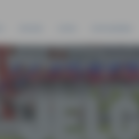
TA
PAŠVALDĪBA
IESTĀDES
KAPITĀLSABIEDRĪBAS