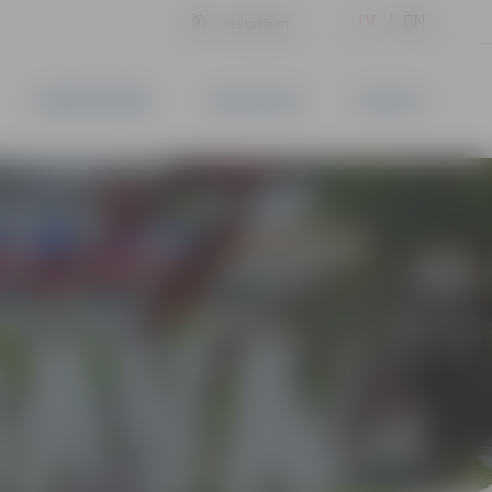
LV
EN
Iestatījumi
UZŅĒMĒJDARBĪBA
PAKALPOJUMI
KONTAKTI