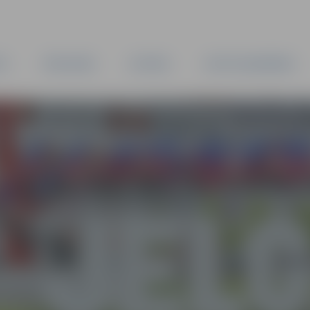
TA
PAŠVALDĪBA
IESTĀDES
KAPITĀLSABIEDRĪBAS