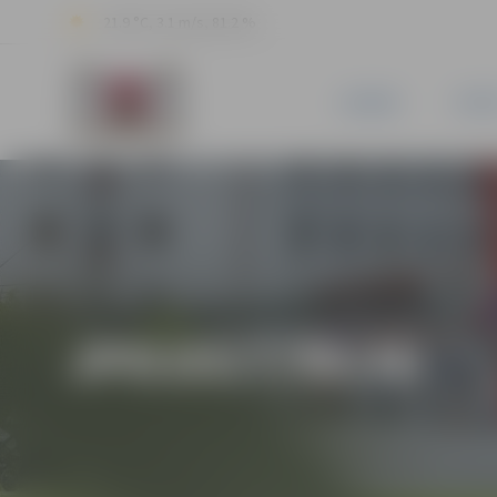
21.9 °C, 3.1 m/s, 81.2 %
JAUNUMI
PILSĒ
JPD2017/90/MI