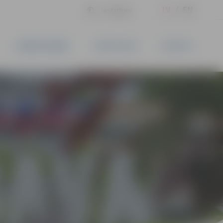
LV
EN
Iestatījumi
UZŅĒMĒJDARBĪBA
PAKALPOJUMI
KONTAKTI