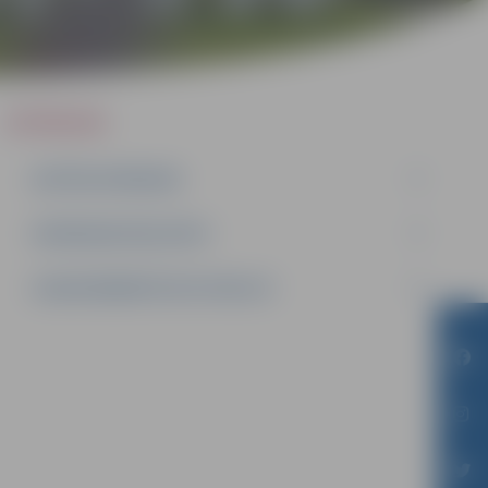
IEPIRKUMI
AKTĪVIE IEPIRKUMI
IEPIRKUMU REZULTĀTI
LĪGUMI ĀRKĀRTĒJĀ SITUĀCIJĀ