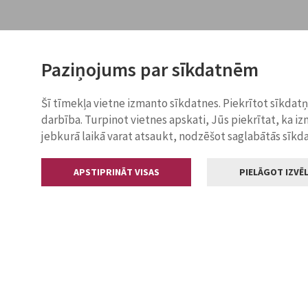
Paziņojums par sīkdatnēm
Šī tīmekļa vietne izmanto sīkdatnes. Piekrītot sīkdat
darbība. Turpinot vietnes apskati, Jūs piekrītat, ka i
jebkurā laikā varat atsaukt, nodzēšot saglabātās sīkd
APSTIPRINĀT VISAS
PIELĀGOT IZVĒL
Kontakti
Jelgavas valstp