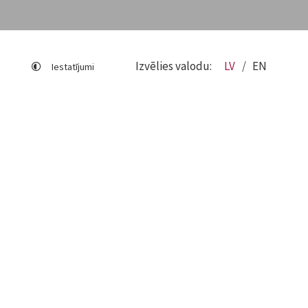
Izvēlies valodu:
LV
EN
Iestatījumi
Lapas karte
Viegli lasīt