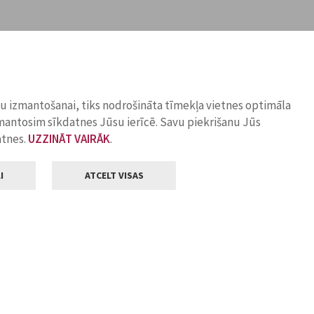
ņu izmantošanai, tiks nodrošināta tīmekļa vietnes optimāla
zmantosim sīkdatnes Jūsu ierīcē. Savu piekrišanu Jūs
atnes.
UZZINĀT VAIRĀK
.
I
ATCELT VISAS
Klientu apkalpošana
ilsētas pašvaldība
Darba laiks