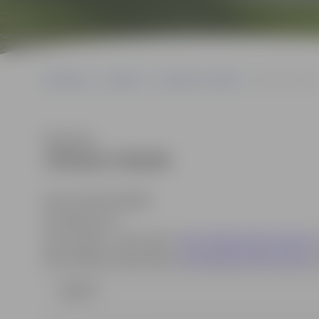
Sākumlapa
Iepirkumi
Iepirkumu rezultāti
JPD2017/90/MI
Klausīties
JPD2017/90/MI
(id.Nr.JPD2017/90/MI)
Kontaktpersonas:
Indra Soldāne, e-pasta adrese:
indra.soldane@dome.jelgava.l
Dace Dimanta e-pasta adrese:
dace.dimanta@dome.jelgava.lv
Līgums