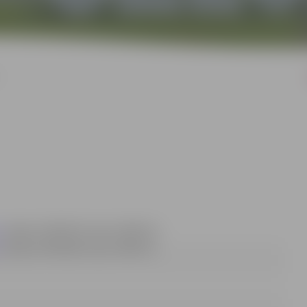
v
, tālrunis 63005546, fakss 63005511;
, tālrunis 63005484, fakss 63005511.