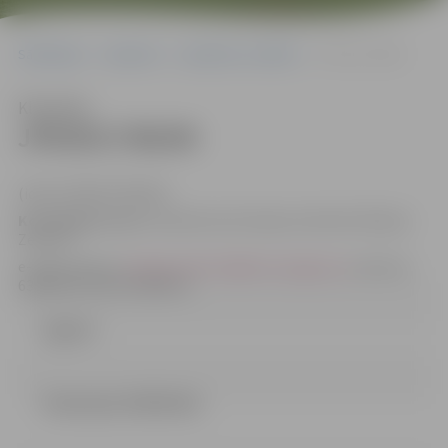
Sākumlapa
Iepirkumi
Iepirkumu rezultāti
JPD2017/96/MI
Klausīties
JPD2017/96/MI
(id.Nr.JPD2017/96/MI)
Kontaktpersonas
: iepirkuma komisijas sekretāre Džesija
Zeiferte
e-pasta adrese:
dzesija.zeiferte@dome.jelgava.lv
, tālrunis
63005519; fakss 63005511
Līgums
Vienosanas (340.26 kb)