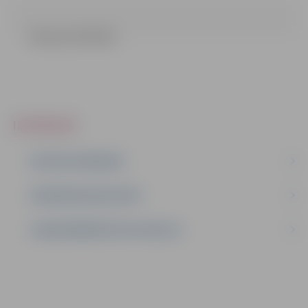
Lēmums (35.4 kb)
IEPIRKUMI
AKTĪVIE IEPIRKUMI
IEPIRKUMU REZULTĀTI
LĪGUMI ĀRKĀRTĒJĀ SITUĀCIJĀ