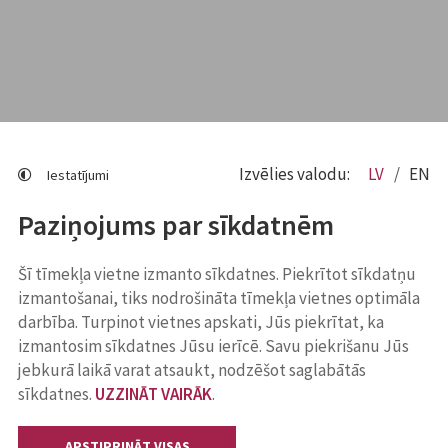
Izvēlies valodu:
LV
EN
Iestatījumi
Paziņojums par sīkdatnēm
Šī tīmekļa vietne izmanto sīkdatnes. Piekrītot sīkdatņu
izmantošanai, tiks nodrošināta tīmekļa vietnes optimāla
darbība. Turpinot vietnes apskati, Jūs piekrītat, ka
izmantosim sīkdatnes Jūsu ierīcē. Savu piekrišanu Jūs
jebkurā laikā varat atsaukt, nodzēšot saglabātās
sīkdatnes.
UZZINĀT VAIRĀK
.
APSTIPRINĀT VISAS