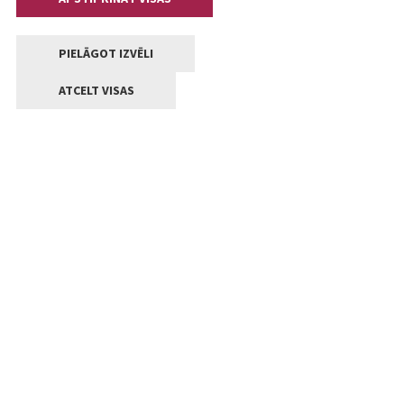
PIELĀGOT IZVĒLI
ATCELT VISAS
Kontakti
Jelgavas valstpilsētas pašvaldība
Lielā iela 11, Jelgava, LV-3001
+371 63005522
pasts@jelgava.lv