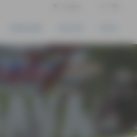
LV
EN
Iestatījumi
UZŅĒMĒJDARBĪBA
PAKALPOJUMI
KONTAKTI