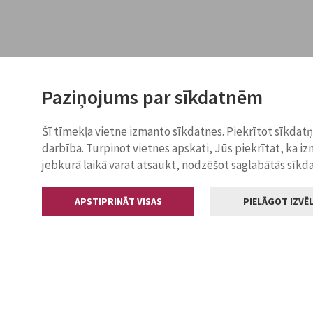
Paziņojums par sīkdatnēm
Šī tīmekļa vietne izmanto sīkdatnes. Piekrītot sīkdat
darbība. Turpinot vietnes apskati, Jūs piekrītat, ka i
jebkurā laikā varat atsaukt, nodzēšot saglabātās sīkd
APSTIPRINĀT VISAS
PIELĀGOT IZVĒL
Kontakti