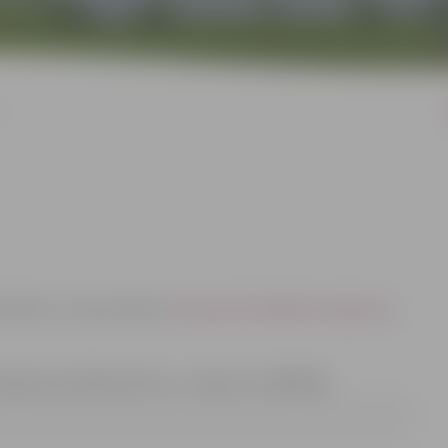
Zeiferte, e-pasta adrese:
dzesija.zeiferte@dome.jelgava.lv
,
taktpersona Mārtiņš Pocis – tālruņa nr. 63005582;