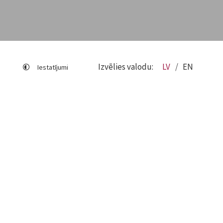
Izvēlies valodu:
LV
EN
Iestatījumi
Lapas karte