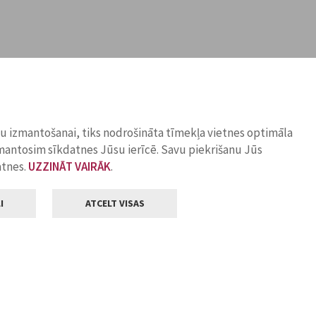
ņu izmantošanai, tiks nodrošināta tīmekļa vietnes optimāla
zmantosim sīkdatnes Jūsu ierīcē. Savu piekrišanu Jūs
atnes.
UZZINĀT VAIRĀK
.
I
ATCELT VISAS
Klientu apkalpošana