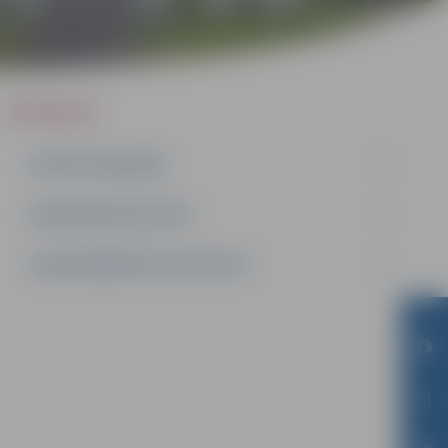
IEPIRKUMI
AKTĪVIE IEPIRKUMI
IEPIRKUMU REZULTĀTI
LĪGUMI ĀRKĀRTĒJĀ SITUĀCIJĀ