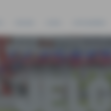
TA
PAŠVALDĪBA
IESTĀDES
KAPITĀLSABIEDRĪBAS