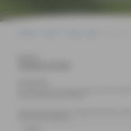
Sākumlapa
Iepirkumi
Iepirkumu rezultāti
JPD2017/97/MI
Klausīties
JPD2017/97/MI
JPD2017/97/MI
Kontaktpersonas: iepirkuma komisijas sekretāre Džesija 
tālrunis 63005519; fakss 63005511.
Iepriekš saskaņojot laiku, ir iespējams ēku apsekot (kon
mob.tālruņa nr. 20221515).
Līgums