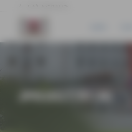
18.4 °C, 4.6 m/s, 81.7 %
JAUNUMI
PILSĒ
JPD2017/97/MI