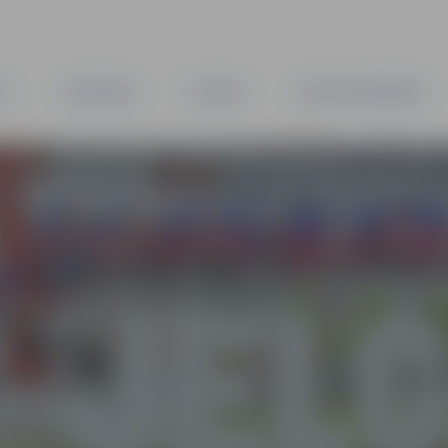
TA
PAŠVALDĪBA
IESTĀDES
KAPITĀLSABIEDRĪBAS