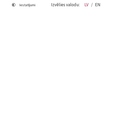
Izvēlies valodu:
LV
EN
Iestatījumi
Lapas karte
Viegli lasīt
Sociālo mediju lietošana
Sīkdatņu izmantošana