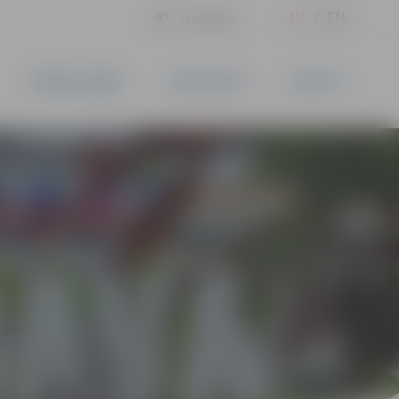
LV
EN
Iestatījumi
UZŅĒMĒJDARBĪBA
PAKALPOJUMI
KONTAKTI