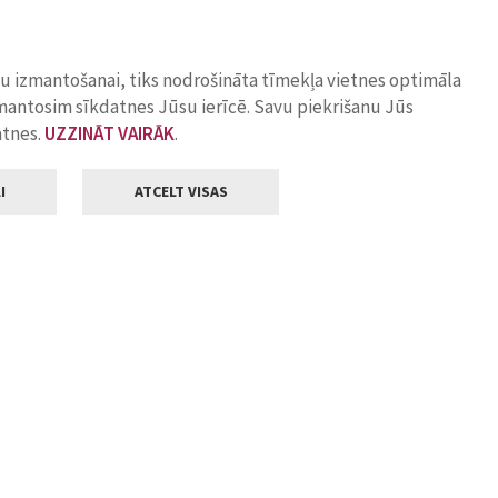
ņu izmantošanai, tiks nodrošināta tīmekļa vietnes optimāla
zmantosim sīkdatnes Jūsu ierīcē. Savu piekrišanu Jūs
atnes.
UZZINĀT VAIRĀK
.
I
ATCELT VISAS
Klientu apkalpošana
ilsētas pašvaldība
Darba laiks
, Jelgava, LV-3001
Pirmdienās
8.00 - 18.00
Otrdienās
8.00 - 17.00
22
Trešdienās
8.00 - 17.00