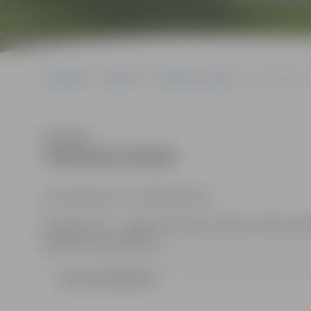
Sākumlapa
Iepirkumi
Iepirkumu rezultāti
JPD2018/103/M
Klausīties
JPD2018/103/MI
identifikācijas Nr. JPD2018/103/MI
Kontaktpersona – iepirkuma komisijas sekretāre: Džesija Zeife
63005519, fakss 63005511.
Lemums (185.83 kb)