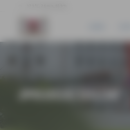
17.3 °C, 2.6 m/s, 63.9 %
JAUNUMI
PILSĒ
JPD2018/103/MI