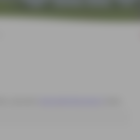
I
rte, e-pasta adrese:
dzesija.zeiferte@dome.jelgava.lv
, tālrunis