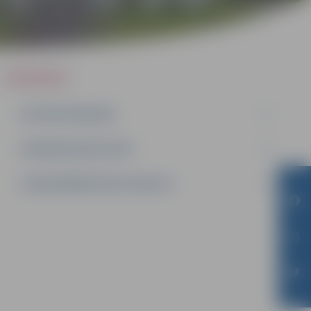
IEPIRKUMI
AKTĪVIE IEPIRKUMI
IEPIRKUMU REZULTĀTI
LĪGUMI ĀRKĀRTĒJĀ SITUĀCIJĀ