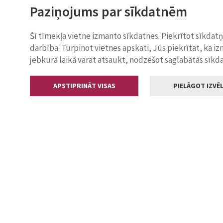
Paziņojums par sīkdatnēm
Šī tīmekļa vietne izmanto sīkdatnes. Piekrītot sīkdat
darbība. Turpinot vietnes apskati, Jūs piekrītat, ka i
jebkurā laikā varat atsaukt, nodzēšot saglabātās sīkd
APSTIPRINĀT VISAS
PIELĀGOT IZVĒL
Kontakti
Jelgavas valstp
Lielā iela 11
+371 630055