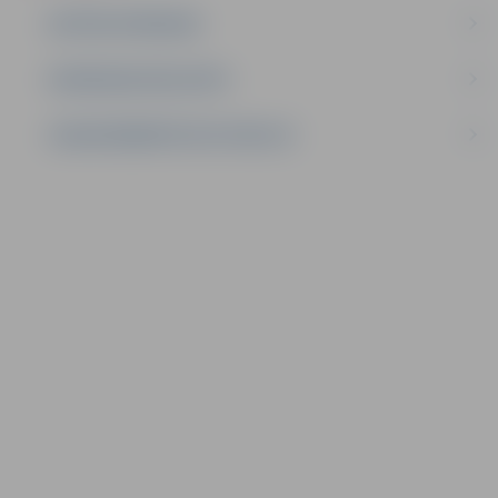
AKTĪVIE IEPIRKUMI
IEPIRKUMU REZULTĀTI
LĪGUMI ĀRKĀRTĒJĀ SITUĀCIJĀ