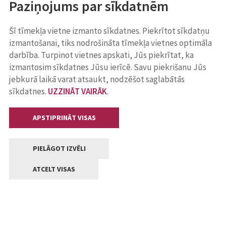
Paziņojums par sīkdatnēm
Šī tīmekļa vietne izmanto sīkdatnes. Piekrītot sīkdatņu
izmantošanai, tiks nodrošināta tīmekļa vietnes optimāla
darbība. Turpinot vietnes apskati, Jūs piekrītat, ka
izmantosim sīkdatnes Jūsu ierīcē. Savu piekrišanu Jūs
jebkurā laikā varat atsaukt, nodzēšot saglabātās
sīkdatnes.
UZZINĀT VAIRĀK
.
APSTIPRINĀT VISAS
PIELĀGOT IZVĒLI
ATCELT VISAS