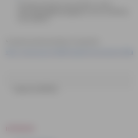
komisijas sekretāre Indra Soldāne, e-pasts:
Indra.Soldane@dome.jelgava.lv
, tālrunis 63005546,
fakss 63005511.
Ar iepirkuma dokumentāciju var iepazīties
https://www.eis.gov.lv/EKEIS/Supplier/Procurement/13088
zinojums (116.59 kb)
IEPIRKUMI