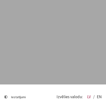
Izvēlies valodu:
LV
EN
Iestatījumi