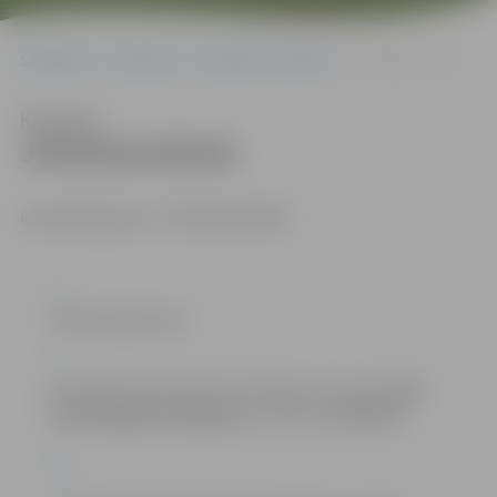
Sākumlapa
Iepirkumi
Iepirkumu rezultāti
JPD2018/105/AK
Klausīties
JPD2018/105/AK
identifikācijas Nr. JPD2018/105/AK
Kontaktpersonas:
komisijas sekretāre Dace Dimanta e-pasts:
Dace
Dimanta@dome.jelgava.lv
, tālrunis 63005484;