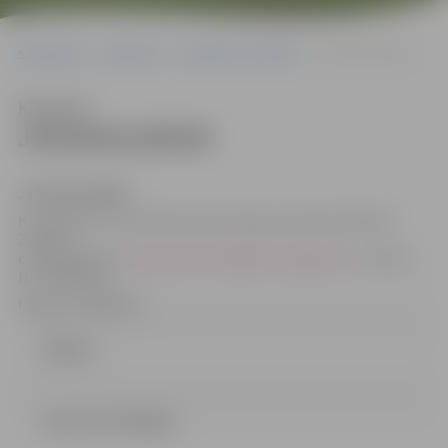
Sākumlapa
Iepirkumi
Iepirkumu rezultāti
JPD2018/106/MI
Klausīties
JPD2018/106/MI
JPD2018/106/MI
Kontaktpersona Iepirkuma komisijas sekretāre Džesija
Zeiferte,
e-pasta adrese:
Dzesija.Zeiferte@dome.jelgava.lv
, tālruņa
Nr.: 63005519,
faksa Nr. 63005511
Līgums
Lemums (47.49 kb)