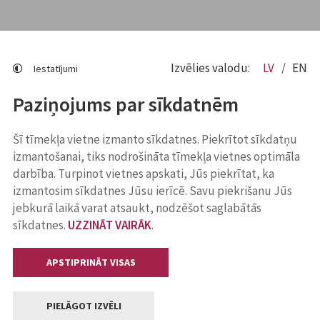
Izvēlies valodu:
LV
EN
Iestatījumi
Paziņojums par sīkdatnēm
Šī tīmekļa vietne izmanto sīkdatnes. Piekrītot sīkdatņu
izmantošanai, tiks nodrošināta tīmekļa vietnes optimāla
darbība. Turpinot vietnes apskati, Jūs piekrītat, ka
izmantosim sīkdatnes Jūsu ierīcē. Savu piekrišanu Jūs
jebkurā laikā varat atsaukt, nodzēšot saglabātās
sīkdatnes.
UZZINĀT VAIRĀK
.
APSTIPRINĀT VISAS
PIELĀGOT IZVĒLI