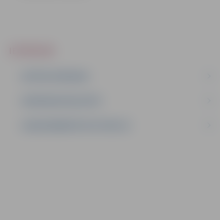
IEPIRKUMI
AKTĪVIE IEPIRKUMI
IEPIRKUMU REZULTĀTI
LĪGUMI ĀRKĀRTĒJĀ SITUĀCIJĀ