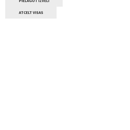
PIELĀGOT IZVĒLI
ATCELT VISAS
Kontakti
Jelgavas valstpilsētas pašvaldība
Lielā iela 11, Jelgava, LV-3001
+371 63005522
pasts@jelgava.lv
Klientu apkalpošana