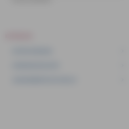
IEPIRKUMI
AKTĪVIE IEPIRKUMI
IEPIRKUMU REZULTĀTI
LĪGUMI ĀRKĀRTĒJĀ SITUĀCIJĀ