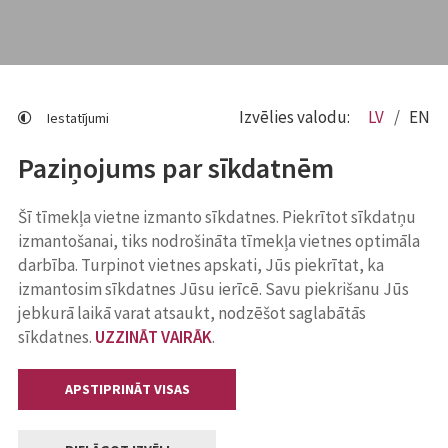
Izvēlies valodu:
LV
EN
Iestatījumi
Paziņojums par sīkdatnēm
Šī tīmekļa vietne izmanto sīkdatnes. Piekrītot sīkdatņu
izmantošanai, tiks nodrošināta tīmekļa vietnes optimāla
darbība. Turpinot vietnes apskati, Jūs piekrītat, ka
izmantosim sīkdatnes Jūsu ierīcē. Savu piekrišanu Jūs
jebkurā laikā varat atsaukt, nodzēšot saglabātās
sīkdatnes.
UZZINĀT VAIRĀK
.
APSTIPRINĀT VISAS