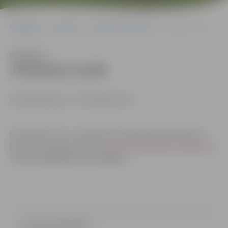
Sākumlapa
Iepirkumi
Iepirkumu rezultāti
JPD2018/113/MI
Klausīties
JPD2018/113/MI
identifikācijas Nr. JPD 2018/113/MI
Kontaktpersona – iepirkuma komisijas sekretāre Dace
Dimanta, e-pasta adrese:
Dace.Dimanta@dome.jelgava.lv
,
tālrunis 63005484, fakss 63005511.
Lemums (20.26 kb)