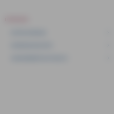
IEPIRKUMI
AKTĪVIE IEPIRKUMI
IEPIRKUMU REZULTĀTI
LĪGUMI ĀRKĀRTĒJĀ SITUĀCIJĀ