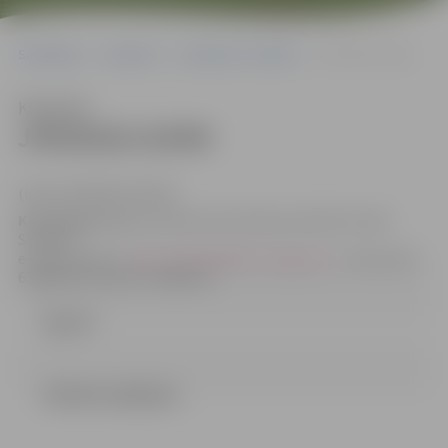
Sākumlapa
Iepirkumi
Iepirkumu rezultāti
JPD2018/119/MI
Klausīties
JPD2018/119/MI
(id.Nr.JPD2018/119/MI)
Kontaktpersona
: Iepirkuma komisijas sekretāre Indra
Soldāne,
e-pasta adrese:
indra.soldane@dome.jelgava.lv
, tālruņa Nr.:
63005546, faksa Nr. 63005511
Līgums
LĒMUMS (46.96 kb)