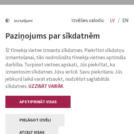
Izvēlies valodu:
LV
EN
Iestatījumi
Paziņojums par sīkdatnēm
Šī tīmekļa vietne izmanto sīkdatnes. Piekrītot sīkdatņu
izmantošanai, tiks nodrošināta tīmekļa vietnes optimāla
darbība. Turpinot vietnes apskati, Jūs piekrītat, ka
izmantosim sīkdatnes Jūsu ierīcē. Savu piekrišanu Jūs
jebkurā laikā varat atsaukt, nodzēšot saglabātās
sīkdatnes.
UZZINĀT VAIRĀK
.
APSTIPRINĀT VISAS
PIELĀGOT IZVĒLI
ATCELT VISAS