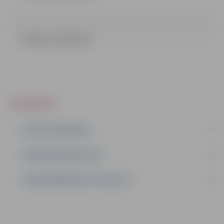
Pielikumi (61.33 kb)
IEPIRKUMI
AKTĪVIE IEPIRKUMI
IEPIRKUMU REZULTĀTI
LĪGUMI ĀRKĀRTĒJĀ SITUĀCIJĀ