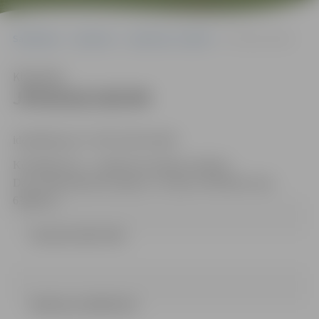
Sākumlapa
Iepirkumi
Iepirkumu rezultāti
JPD2018/165/MI
Klausīties
JPD2018/165/MI
identifikācijas Nr. JPD 2018/165/MI
Kontaktpersona – iepirkuma komisijas sekretāre:
Dace.Dimanta@dome.jelgava.lv, tālrunis 63005484, fakss
63005511.
Lemums (42.11 kb)
Nolikums (424.01 kb)