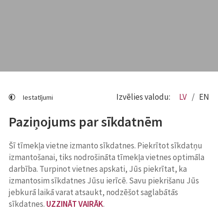
Izvēlies valodu:
LV
EN
Iestatījumi
Paziņojums par sīkdatnēm
Šī tīmekļa vietne izmanto sīkdatnes. Piekrītot sīkdatņu
izmantošanai, tiks nodrošināta tīmekļa vietnes optimāla
darbība. Turpinot vietnes apskati, Jūs piekrītat, ka
izmantosim sīkdatnes Jūsu ierīcē. Savu piekrišanu Jūs
jebkurā laikā varat atsaukt, nodzēšot saglabātās
sīkdatnes.
UZZINĀT VAIRĀK
.