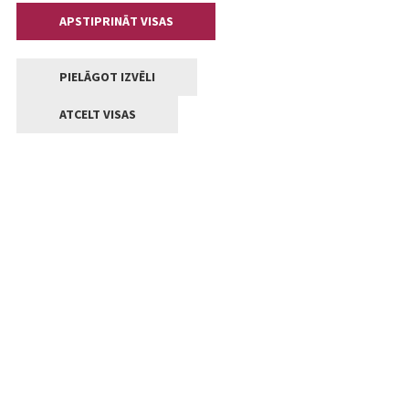
APSTIPRINĀT VISAS
PIELĀGOT IZVĒLI
ATCELT VISAS
Kontakti
Jelgavas valstpilsētas pašvaldība
Lielā iela 11, Jelgava, LV-3001
+371 63005522