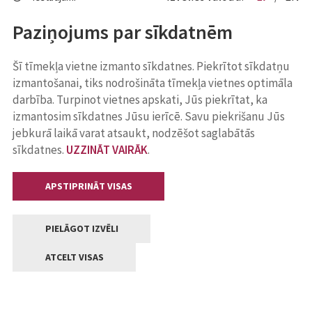
Paziņojums par sīkdatnēm
Šī tīmekļa vietne izmanto sīkdatnes. Piekrītot sīkdatņu
izmantošanai, tiks nodrošināta tīmekļa vietnes optimāla
darbība. Turpinot vietnes apskati, Jūs piekrītat, ka
izmantosim sīkdatnes Jūsu ierīcē. Savu piekrišanu Jūs
jebkurā laikā varat atsaukt, nodzēšot saglabātās
sīkdatnes.
UZZINĀT VAIRĀK
.
APSTIPRINĀT VISAS
PIELĀGOT IZVĒLI
ATCELT VISAS