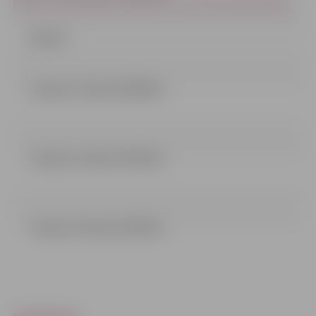
https://www.eis.gov.lv/EKEIS/Procurement/Edit/10196
Līgums
zinojums 1 dala (119.98 kb)
zinojums 2 dala (113.85 kb)
zinojums 3 dala (113.86 kb)