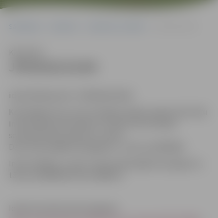
Sākumlapa
Iepirkumi
Iepirkumu rezultāti
JPD2018/23/AK
Klausīties
JPD2018/23/AK
identifikācijas Nr. JPD2018/23/AK
Kontaktpersona, kura tiesīga sniegt organizatorisku
informāciju par konkursu
: iepirkuma komisijas
sekretāre Dace Dimanta, e-pasts:
Dace.Dimanta@dome.jelgava.lv, tālrunis 63005484
Indra Soldāne, e-pasts: Indra.Soldane@dome.jelgava.lv,
tālrunis 63005546, fakss 63005511.
Iepirkuma dokumenti pieejami