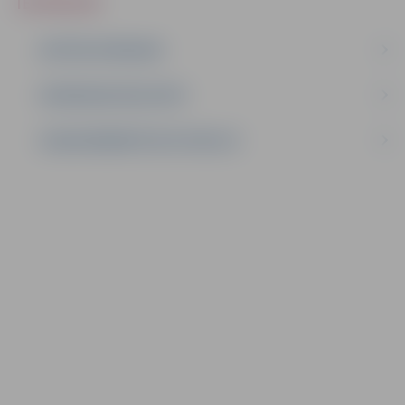
IEPIRKUMI
AKTĪVIE IEPIRKUMI
IEPIRKUMU REZULTĀTI
LĪGUMI ĀRKĀRTĒJĀ SITUĀCIJĀ