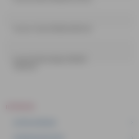
Lemums 7 dala 27032018 (338.87 kb)
Lemums 8 dala izbeigts 23032018
(196.18 kb)
IEPIRKUMI
AKTĪVIE IEPIRKUMI
IEPIRKUMU REZULTĀTI