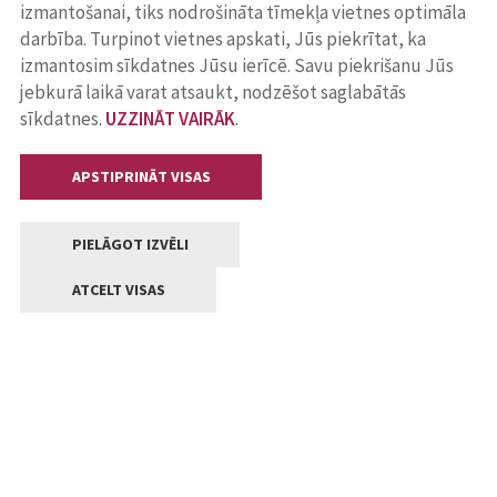
izmantošanai, tiks nodrošināta tīmekļa vietnes optimāla
darbība. Turpinot vietnes apskati, Jūs piekrītat, ka
izmantosim sīkdatnes Jūsu ierīcē. Savu piekrišanu Jūs
jebkurā laikā varat atsaukt, nodzēšot saglabātās
sīkdatnes.
UZZINĀT VAIRĀK
.
APSTIPRINĀT VISAS
PIELĀGOT IZVĒLI
ATCELT VISAS