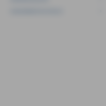
LĪGUMI ĀRKĀRTĒJĀ SITUĀCIJĀ