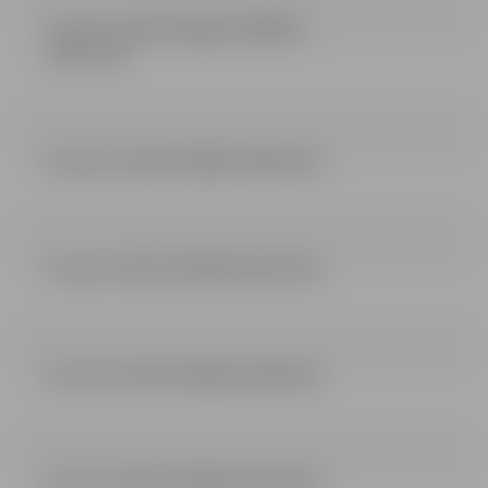
Lemums 2 dala izbeigts 23032018
(196.11 kb)
Lemums 3 dala 27032018 (340.02 kb)
Lemums 4 dala 27032018 (339.33 kb)
Lemums 5 dala 27032018 (339.56 kb)
Lemums 6 dala 27032018 (337.03 kb)