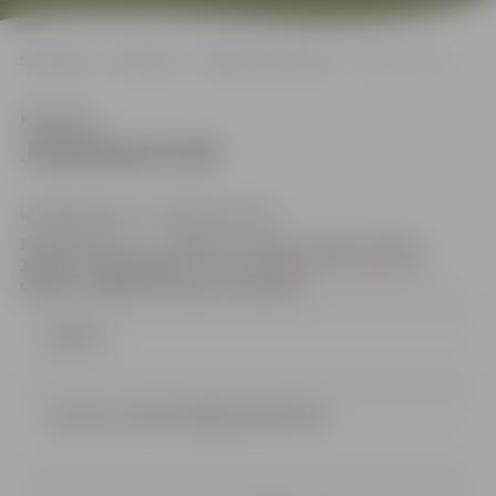
Sākumlapa
Iepirkumi
Iepirkumu rezultāti
JPD2018/27/MI
Klausīties
JPD2018/27/MI
identifikācijas Nr. JPD2018/27/MI
Kontaktpersona
– iepirkuma komisijas sekretāre Džesija
Zeiferte, e-pasta adrese:
Džesija.Zeiferte@dome.jelgava.lv
,
.
tālruņa nr. 63005519, faksa nr. 63005511
Līgums
Lemums 1 dala 27032018 (339.41 kb)