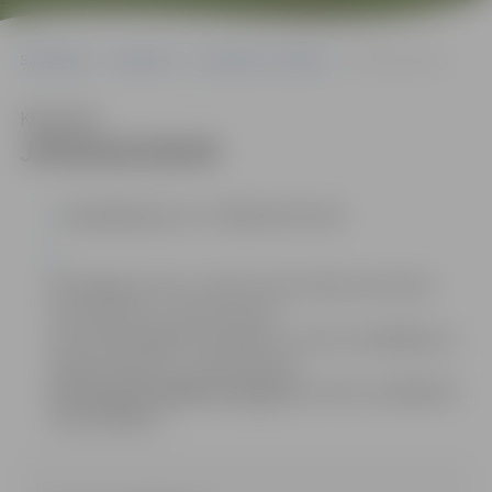
Sākumlapa
Iepirkumi
Iepirkumu rezultāti
JPD2018/28/AK
Klausīties
JPD2018/28/AK
identifikācijas Nr. JPD2018/28/AK
iepirkuma komisijas sekretāre
Kontaktpersonas:
Anna Rubene, e-pasta adrese:
Anna.Rubene@dome.jelgava.lv, tālrunis 63005584 un
Džesija Zeiferte, e-pasta adrese:
Dzesija.Zeiferte@dome.jelgava.lv
, tālrunis 63005519,
fakss 63005511.