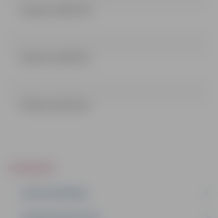
Ziņojums (108.21 kb)
Nolikums (541.8 kb)
Pielikumi (92.32 kb)
IEPIRKUMI
AKTĪVIE IEPIRKUMI
IEPIRKUMU REZULTĀTI