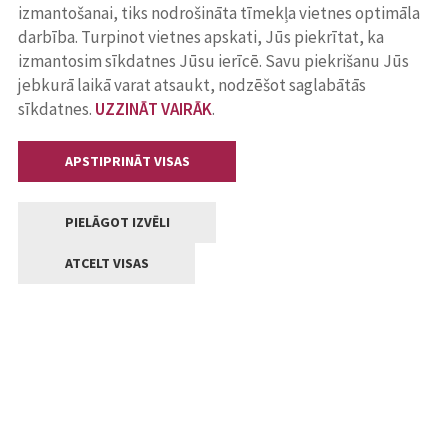
izmantošanai, tiks nodrošināta tīmekļa vietnes optimāla
darbība. Turpinot vietnes apskati, Jūs piekrītat, ka
izmantosim sīkdatnes Jūsu ierīcē. Savu piekrišanu Jūs
jebkurā laikā varat atsaukt, nodzēšot saglabātās
sīkdatnes.
UZZINĀT VAIRĀK
.
APSTIPRINĀT VISAS
PIELĀGOT IZVĒLI
ATCELT VISAS