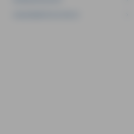
LĪGUMI ĀRKĀRTĒJĀ SITUĀCIJĀ